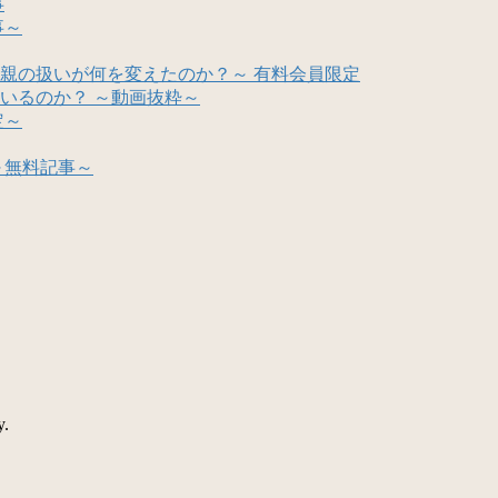
事
事～
親の扱いが何を変えたのか？～ 有料会員限定
いるのか？ ～動画抜粋～
定～
～無料記事～
y.