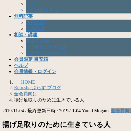
生き方
まだ見ぬ友人へ
無料記事
無料記事
推薦作品
相談・講座
開講中講座
対面相談のお申込み
電話相談のお申込み
会員限定 目安箱
ヘルプ
会員情報・ログイン
HOME
Refresherぷらす ブログ
全会員向け
揚げ足取りのために生きている人
2019-11-04
/ 最終更新日時 :
2019-11-04
Yuuki Mogami
全会員向
揚げ足取りのために生きている人