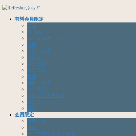
コ
ナ
ン
ビ
有料会員限定
テ
ゲ
動画
ン
ー
心眼術
ツ
シ
コミュニケーション
へ
ョ
人格
ス
ン
恋愛・結婚
キ
に
仕組み
ッ
移
親子関係
プ
動
自己教育
発達
研究・考察
社会問題
幸福になる手引き
おはなし
日記
会員限定
無料動画
成長
ライフスタイル・健康