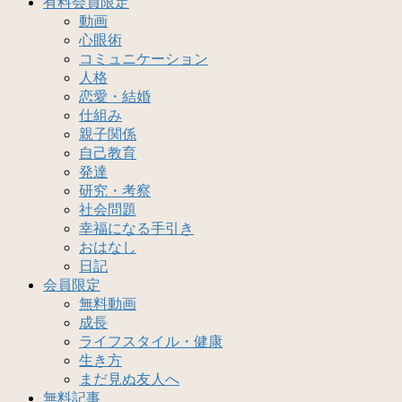
有料会員限定
動画
心眼術
コミュニケーション
人格
恋愛・結婚
仕組み
親子関係
自己教育
発達
研究・考察
社会問題
幸福になる手引き
おはなし
日記
会員限定
無料動画
成長
ライフスタイル・健康
生き方
まだ見ぬ友人へ
無料記事