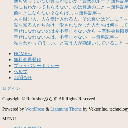
断ち切っていない過去がないか？最悪のループ 無料記
誰にもわかってもらえない、のは普通のこと ～無料記
前向きにならない？ならば… ～無料記事～
人を恨む人、人を受け入れる人、その違いはどこに？～
愛を知る人たち向け・愛されなかった人たちは何をして
幸せになれないのは今不幸じゃないから ～有料会員限
幸せになれない人は、不幸じゃない ～無料記事～
私をわかってほしい、と言う人が勘違いしていること 
HOMEへ
無料会員登録
プライバシーポリシー
ヘルプ
お問合せ
ログイン
Copyright © Refresherぷらす All Rights Reserved.
Powered by
WordPress
&
Lightning Theme
by Vektor,Inc. technolog
MENU