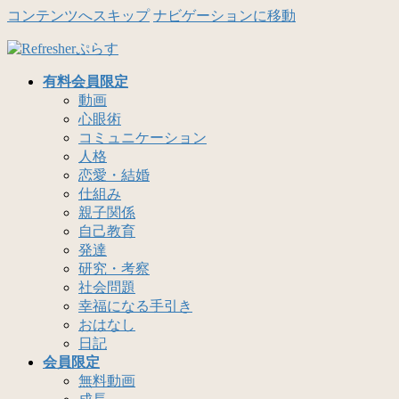
コンテンツへスキップ
ナビゲーションに移動
有料会員限定
動画
心眼術
コミュニケーション
人格
恋愛・結婚
仕組み
親子関係
自己教育
発達
研究・考察
社会問題
幸福になる手引き
おはなし
日記
会員限定
無料動画