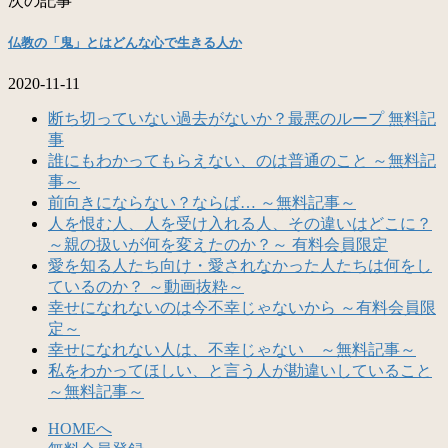
次の記事
仏教の「鬼」とはどんな心で生きる人か
2020-11-11
断ち切っていない過去がないか？最悪のループ 無料記
事
誰にもわかってもらえない、のは普通のこと ～無料記
事～
前向きにならない？ならば… ～無料記事～
人を恨む人、人を受け入れる人、その違いはどこに？
～親の扱いが何を変えたのか？～ 有料会員限定
愛を知る人たち向け・愛されなかった人たちは何をし
ているのか？ ～動画抜粋～
幸せになれないのは今不幸じゃないから ～有料会員限
定～
幸せになれない人は、不幸じゃない ～無料記事～
私をわかってほしい、と言う人が勘違いしていること
～無料記事～
HOMEへ