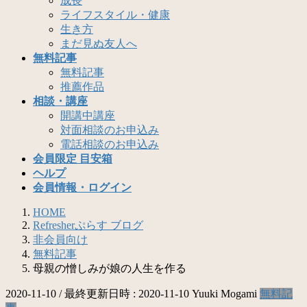
成長
ライフスタイル・健康
生き方
まだ見ぬ友人へ
無料記事
無料記事
推薦作品
相談・講座
開講中講座
対面相談のお申込み
電話相談のお申込み
会員限定 目安箱
ヘルプ
会員情報・ログイン
HOME
Refresherぷらす ブログ
非会員向け
無料記事
母親の憎しみが娘の人生を作る
2020-11-10
/ 最終更新日時 :
2020-11-10
Yuuki Mogami
無料記