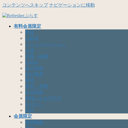
コンテンツへスキップ
ナビゲーションに移動
有料会員限定
動画
心眼術
コミュニケーション
人格
恋愛・結婚
仕組み
親子関係
自己教育
発達
研究・考察
社会問題
幸福になる手引き
おはなし
日記
会員限定
無料動画