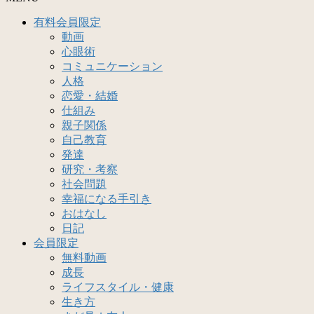
有料会員限定
動画
心眼術
コミュニケーション
人格
恋愛・結婚
仕組み
親子関係
自己教育
発達
研究・考察
社会問題
幸福になる手引き
おはなし
日記
会員限定
無料動画
成長
ライフスタイル・健康
生き方