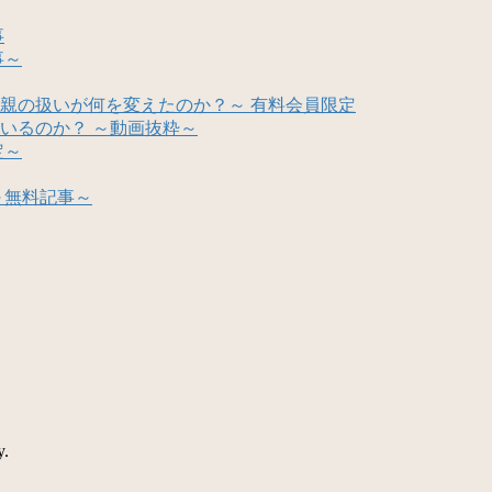
事
事～
親の扱いが何を変えたのか？～ 有料会員限定
いるのか？ ～動画抜粋～
定～
～無料記事～
y.