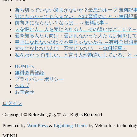
断ち切っていない過去がないか？最悪のループ 無料記
誰にもわかってもらえない、のは普通のこと ～無料記
前向きにならない？ならば… ～無料記事～
人を恨む人、人を受け入れる人、その違いはどこに？～
愛を知る人たち向け・愛されなかった人たちは何をして
幸せになれないのは今不幸じゃないから ～有料会員限
幸せになれない人は、不幸じゃない ～無料記事～
私をわかってほしい、と言う人が勘違いしていること 
HOMEへ
無料会員登録
プライバシーポリシー
ヘルプ
お問合せ
ログイン
Copyright © Refresherぷらす All Rights Reserved.
Powered by
WordPress
&
Lightning Theme
by Vektor,Inc. technolog
MENU