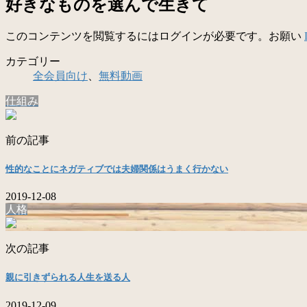
好きなものを選んで生きて
このコンテンツを閲覧するにはログインが必要です。お願い
カテゴリー
全会員向け
、
無料動画
仕組み
前の記事
性的なことにネガティブでは夫婦関係はうまく行かない
2019-12-08
人格
次の記事
親に引きずられる人生を送る人
2019-12-09