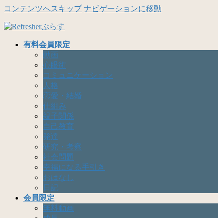
コンテンツへスキップ
ナビゲーションに移動
有料会員限定
動画
心眼術
コミュニケーション
人格
恋愛・結婚
仕組み
親子関係
自己教育
発達
研究・考察
社会問題
幸福になる手引き
おはなし
日記
会員限定
無料動画