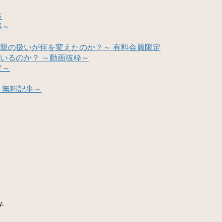
事
事～
親の扱いが何を変えたのか？～ 有料会員限定
いるのか？ ～動画抜粋～
定～
～無料記事～
y.