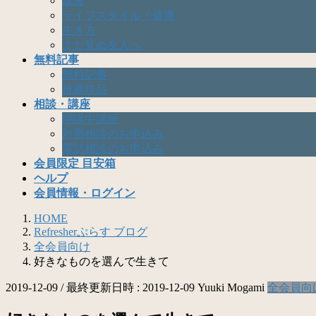
成長
ライフスタイル・健康
生き方
まだ見ぬ友人へ
無料記事
無料記事
推薦作品
相談・講座
開講中講座
対面相談のお申込み
電話相談のお申込み
会員限定 目安箱
ヘルプ
会員情報・ログイン
HOME
Refresherぷらす ブログ
全会員向け
好きなものを選んで生きて
2019-12-09
/ 最終更新日時 :
2019-12-09
Yuuki Mogami
全会員向