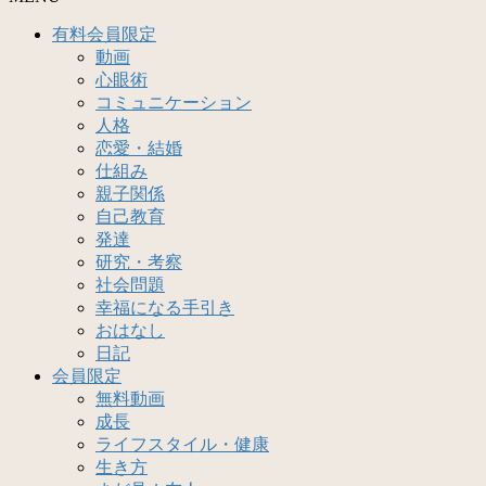
有料会員限定
動画
心眼術
コミュニケーション
人格
恋愛・結婚
仕組み
親子関係
自己教育
発達
研究・考察
社会問題
幸福になる手引き
おはなし
日記
会員限定
無料動画
成長
ライフスタイル・健康
生き方