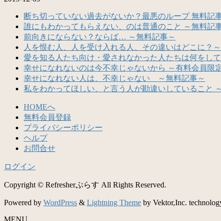
断ち切っていない過去がないか？最悪のループ 無料記
誰にもわかってもらえない、のは普通のこと ～無料記
前向きにならない？ならば… ～無料記事～
人を恨む人、人を受け入れる人、その違いはどこに？～
愛を知る人たち向け・愛されなかった人たちは何をして
幸せになれないのは今不幸じゃないから ～有料会員限
幸せになれない人は、不幸じゃない ～無料記事～
私をわかってほしい、と言う人が勘違いしていること 
HOMEへ
無料会員登録
プライバシーポリシー
ヘルプ
お問合せ
ログイン
Copyright © Refresherぷらす All Rights Reserved.
Powered by
WordPress
&
Lightning Theme
by Vektor,Inc. technolog
MENU