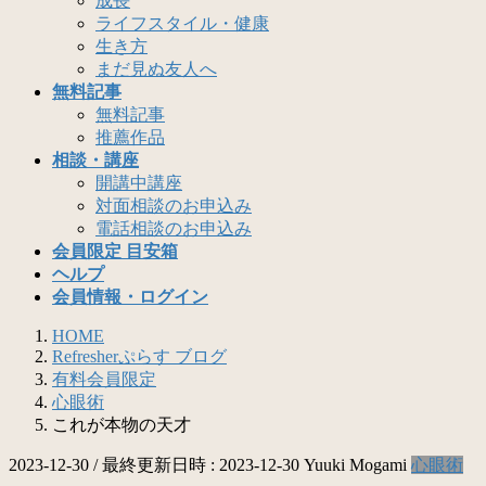
成長
ライフスタイル・健康
生き方
まだ見ぬ友人へ
無料記事
無料記事
推薦作品
相談・講座
開講中講座
対面相談のお申込み
電話相談のお申込み
会員限定 目安箱
ヘルプ
会員情報・ログイン
HOME
Refresherぷらす ブログ
有料会員限定
心眼術
これが本物の天才
2023-12-30
/ 最終更新日時 :
2023-12-30
Yuuki Mogami
心眼術