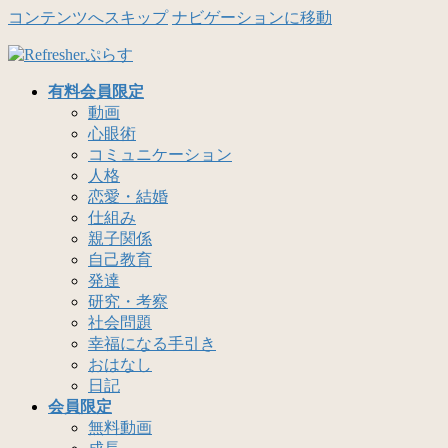
コンテンツへスキップ
ナビゲーションに移動
有料会員限定
動画
心眼術
コミュニケーション
人格
恋愛・結婚
仕組み
親子関係
自己教育
発達
研究・考察
社会問題
幸福になる手引き
おはなし
日記
会員限定
無料動画