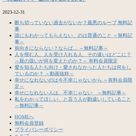
2023-12-31
断ち切っていない過去がないか？最悪のループ 無料記
事
誰にもわかってもらえない、のは普通のこと ～無料記
事～
前向きにならない？ならば… ～無料記事～
人を恨む人、人を受け入れる人、その違いはどこに？
～親の扱いが何を変えたのか？～ 有料会員限定
愛を知る人たち向け・愛されなかった人たちは何をし
ているのか？ ～動画抜粋～
幸せになれないのは今不幸じゃないから ～有料会員限
定～
幸せになれない人は、不幸じゃない ～無料記事～
私をわかってほしい、と言う人が勘違いしていること
～無料記事～
HOMEへ
無料会員登録
プライバシーポリシー
ヘルプ