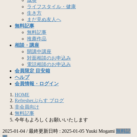
成長
ライフスタイル・健康
生き方
まだ見ぬ友人へ
無料記事
無料記事
推薦作品
相談・講座
開講中講座
対面相談のお申込み
電話相談のお申込み
会員限定 目安箱
ヘルプ
会員情報・ログイン
HOME
Refresherぷらす ブログ
非会員向け
無料記事
今年もよろしくお願いいたします
2025-01-04
/ 最終更新日時 :
2025-01-05
Yuuki Mogami
無料記