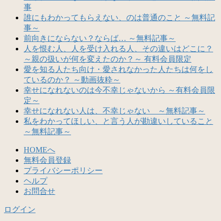
事
誰にもわかってもらえない、のは普通のこと ～無料記
事～
前向きにならない？ならば… ～無料記事～
人を恨む人、人を受け入れる人、その違いはどこに？
～親の扱いが何を変えたのか？～ 有料会員限定
愛を知る人たち向け・愛されなかった人たちは何をし
ているのか？ ～動画抜粋～
幸せになれないのは今不幸じゃないから ～有料会員限
定～
幸せになれない人は、不幸じゃない ～無料記事～
私をわかってほしい、と言う人が勘違いしていること
～無料記事～
HOMEへ
無料会員登録
プライバシーポリシー
ヘルプ
お問合せ
ログイン