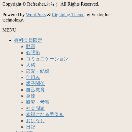
Copyright © Refresherぷらす All Rights Reserved.
Powered by
WordPress
&
Lightning Theme
by Vektor,Inc.
technology.
MENU
有料会員限定
動画
心眼術
コミュニケーション
人格
恋愛・結婚
仕組み
親子関係
自己教育
発達
研究・考察
社会問題
幸福になる手引き
おはなし
日記