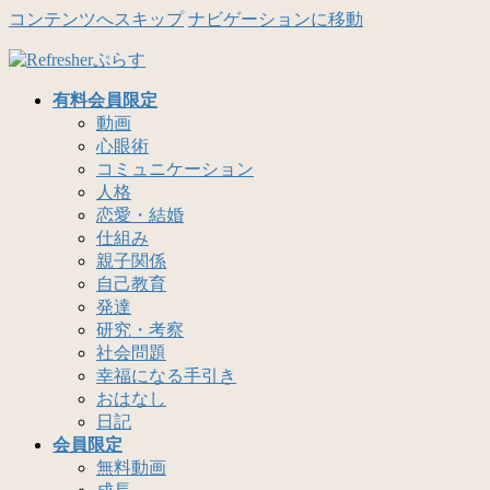
コンテンツへスキップ
ナビゲーションに移動
有料会員限定
動画
心眼術
コミュニケーション
人格
恋愛・結婚
仕組み
親子関係
自己教育
発達
研究・考察
社会問題
幸福になる手引き
おはなし
日記
会員限定
無料動画