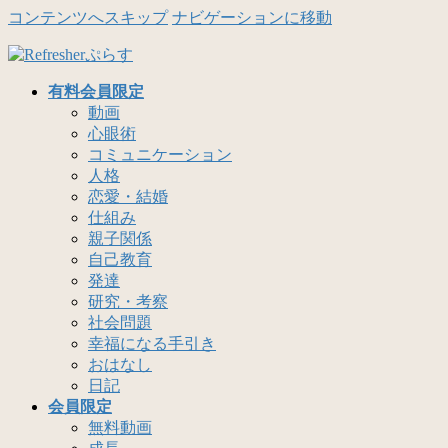
コンテンツへスキップ
ナビゲーションに移動
有料会員限定
動画
心眼術
コミュニケーション
人格
恋愛・結婚
仕組み
親子関係
自己教育
発達
研究・考察
社会問題
幸福になる手引き
おはなし
日記
会員限定
無料動画