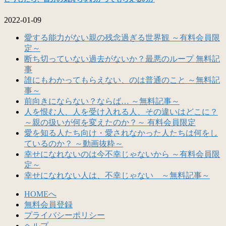
2022-01-09
愛する能力がない親の残念過ぎる世界観 ～有料会員限
定～
断ち切っていない過去がないか？最悪のループ 無料記
事
誰にもわかってもらえない、のは普通のこと ～無料記
事～
前向きにならない？ならば… ～無料記事～
人を恨む人、人を受け入れる人、その違いはどこに？
～親の扱いが何を変えたのか？～ 有料会員限定
愛を知る人たち向け・愛されなかった人たちは何をし
ているのか？ ～動画抜粋～
幸せになれないのは今不幸じゃないから ～有料会員限
定～
幸せになれない人は、不幸じゃない ～無料記事～
HOMEへ
無料会員登録
プライバシーポリシー
ヘルプ