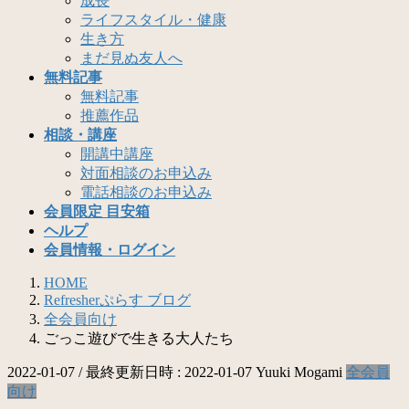
成長
ライフスタイル・健康
生き方
まだ見ぬ友人へ
無料記事
無料記事
推薦作品
相談・講座
開講中講座
対面相談のお申込み
電話相談のお申込み
会員限定 目安箱
ヘルプ
会員情報・ログイン
HOME
Refresherぷらす ブログ
全会員向け
ごっこ遊びで生きる大人たち
2022-01-07
/ 最終更新日時 :
2022-01-07
Yuuki Mogami
全会員
向け