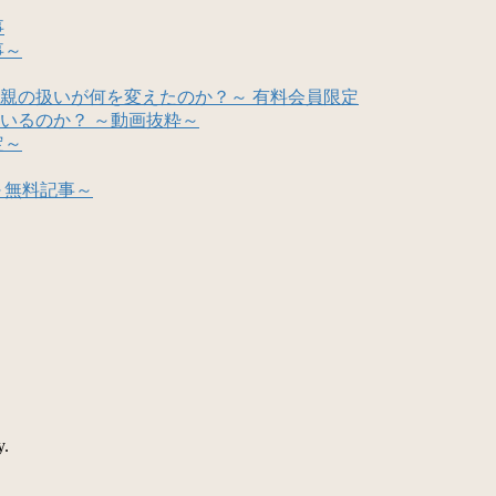
事
事～
親の扱いが何を変えたのか？～ 有料会員限定
いるのか？ ～動画抜粋～
定～
～無料記事～
y.