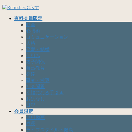
コ
ナ
ン
ビ
有料会員限定
テ
ゲ
動画
ン
ー
心眼術
ツ
シ
コミュニケーション
へ
ョ
人格
ス
ン
恋愛・結婚
キ
に
仕組み
ッ
移
親子関係
プ
動
自己教育
発達
研究・考察
社会問題
幸福になる手引き
おはなし
日記
会員限定
無料動画
成長
ライフスタイル・健康