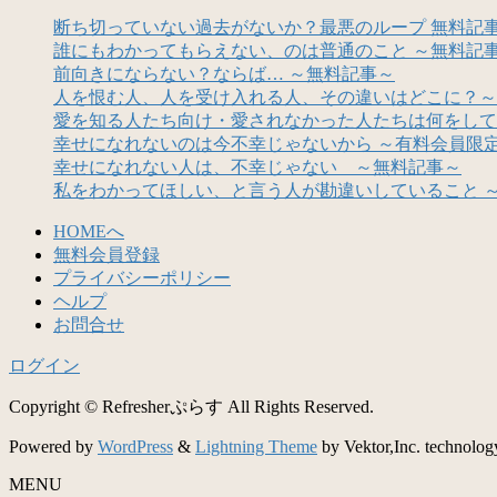
断ち切っていない過去がないか？最悪のループ 無料記
誰にもわかってもらえない、のは普通のこと ～無料記
前向きにならない？ならば… ～無料記事～
人を恨む人、人を受け入れる人、その違いはどこに？～
愛を知る人たち向け・愛されなかった人たちは何をして
幸せになれないのは今不幸じゃないから ～有料会員限
幸せになれない人は、不幸じゃない ～無料記事～
私をわかってほしい、と言う人が勘違いしていること 
HOMEへ
無料会員登録
プライバシーポリシー
ヘルプ
お問合せ
ログイン
Copyright © Refresherぷらす All Rights Reserved.
Powered by
WordPress
&
Lightning Theme
by Vektor,Inc. technolog
MENU