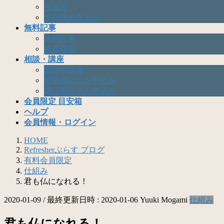
生き方
まだ見ぬ友人へ
無料記事
無料記事
推薦作品
相談・講座
開講中講座
対面相談のお申込み
電話相談のお申込み
会員限定 目安箱
ヘルプ
会員情報・ログイン
HOME
Refresherぷらす ブログ
有料会員限定
仕組み
君も仏になれる！
2020-01-09
/ 最終更新日時 :
2020-01-06
Yuuki Mogami
仕組み
君も仏になれる！