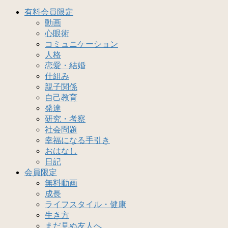
有料会員限定
動画
心眼術
コミュニケーション
人格
恋愛・結婚
仕組み
親子関係
自己教育
発達
研究・考察
社会問題
幸福になる手引き
おはなし
日記
会員限定
無料動画
成長
ライフスタイル・健康
生き方
まだ見ぬ友人へ