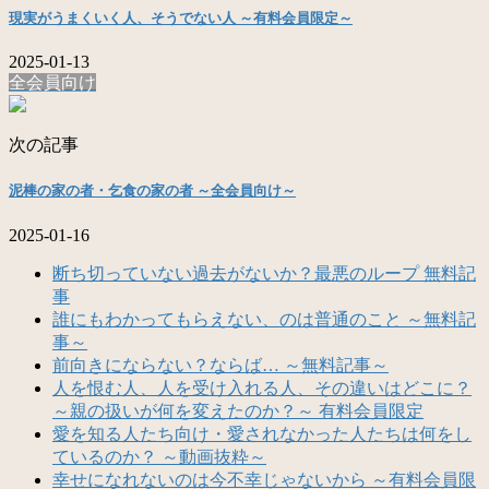
現実がうまくいく人、そうでない人 ～有料会員限定～
2025-01-13
全会員向け
次の記事
泥棒の家の者・乞食の家の者 ～全会員向け～
2025-01-16
断ち切っていない過去がないか？最悪のループ 無料記
事
誰にもわかってもらえない、のは普通のこと ～無料記
事～
前向きにならない？ならば… ～無料記事～
人を恨む人、人を受け入れる人、その違いはどこに？
～親の扱いが何を変えたのか？～ 有料会員限定
愛を知る人たち向け・愛されなかった人たちは何をし
ているのか？ ～動画抜粋～
幸せになれないのは今不幸じゃないから ～有料会員限