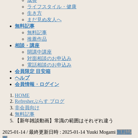
成長
ライフスタイル・健康
生き方
まだ見ぬ友人へ
無料記事
無料記事
推薦作品
相談・講座
開講中講座
対面相談のお申込み
電話相談のお申込み
会員限定 目安箱
ヘルプ
会員情報・ログイン
HOME
Refresherぷらす ブログ
非会員向け
無料記事
【新年雑談動画】常識の範囲はそれぞれ違う
2025-01-14
/ 最終更新日時 :
2025-01-14
Yuuki Mogami
無料記