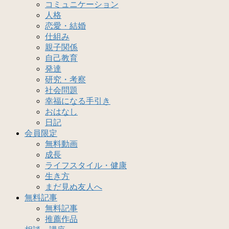
コミュニケーション
人格
恋愛・結婚
仕組み
親子関係
自己教育
発達
研究・考察
社会問題
幸福になる手引き
おはなし
日記
会員限定
無料動画
成長
ライフスタイル・健康
生き方
まだ見ぬ友人へ
無料記事
無料記事
推薦作品