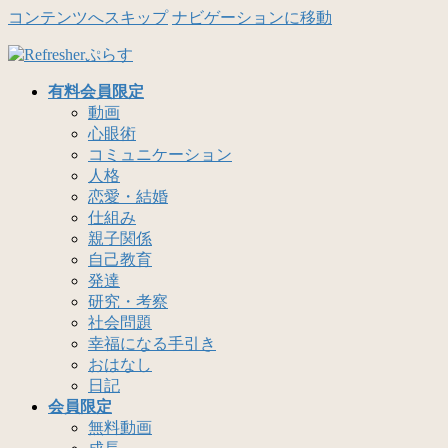
コンテンツへスキップ
ナビゲーションに移動
有料会員限定
動画
心眼術
コミュニケーション
人格
恋愛・結婚
仕組み
親子関係
自己教育
発達
研究・考察
社会問題
幸福になる手引き
おはなし
日記
会員限定
無料動画