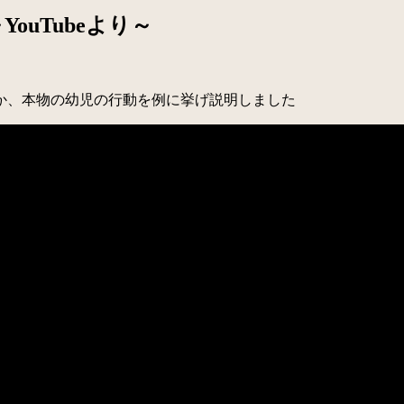
uTubeより～
か、本物の幼児の行動を例に挙げ説明しました