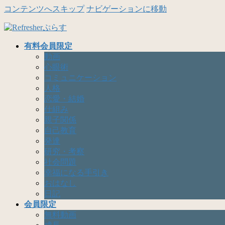
コンテンツへスキップ
ナビゲーションに移動
有料会員限定
動画
心眼術
コミュニケーション
人格
恋愛・結婚
仕組み
親子関係
自己教育
発達
研究・考察
社会問題
幸福になる手引き
おはなし
日記
会員限定
無料動画