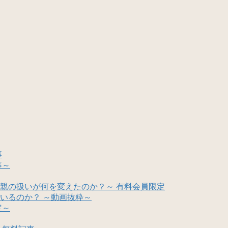
事
事～
親の扱いが何を変えたのか？～ 有料会員限定
いるのか？ ～動画抜粋～
定～