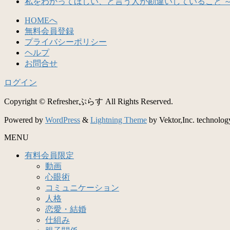
私をわかってほしい、と言う人が勘違いしていること 
HOMEへ
無料会員登録
プライバシーポリシー
ヘルプ
お問合せ
ログイン
Copyright © Refresherぷらす All Rights Reserved.
Powered by
WordPress
&
Lightning Theme
by Vektor,Inc. technolog
MENU
有料会員限定
動画
心眼術
コミュニケーション
人格
恋愛・結婚
仕組み