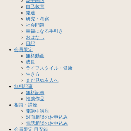
親子関係
自己教育
発達
研究・考察
社会問題
幸福になる手引き
おはなし
日記
会員限定
無料動画
成長
ライフスタイル・健康
生き方
まだ見ぬ友人へ
無料記事
無料記事
推薦作品
相談・講座
開講中講座
対面相談のお申込み
電話相談のお申込み
会員限定 目安箱