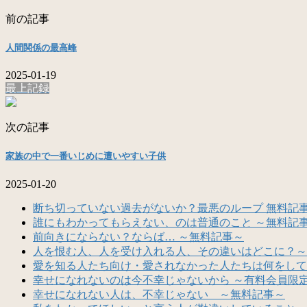
前の記事
人間関係の最高峰
2025-01-19
最上記録
次の記事
家族の中で一番いじめに遭いやすい子供
2025-01-20
断ち切っていない過去がないか？最悪のループ 無料記
誰にもわかってもらえない、のは普通のこと ～無料記
前向きにならない？ならば… ～無料記事～
人を恨む人、人を受け入れる人、その違いはどこに？～
愛を知る人たち向け・愛されなかった人たちは何をして
幸せになれないのは今不幸じゃないから ～有料会員限
幸せになれない人は、不幸じゃない ～無料記事～