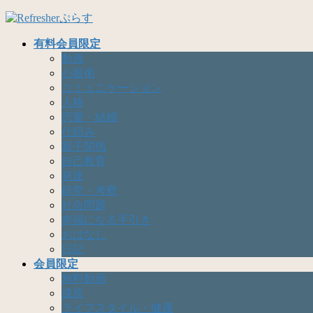
コ
ナ
ン
ビ
有料会員限定
テ
ゲ
動画
ン
ー
心眼術
ツ
シ
コミュニケーション
へ
ョ
人格
ス
ン
恋愛・結婚
キ
に
仕組み
ッ
移
親子関係
プ
動
自己教育
発達
研究・考察
社会問題
幸福になる手引き
おはなし
日記
会員限定
無料動画
成長
ライフスタイル・健康