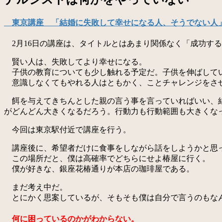
東京講座 「結婚に失敗して幸せになる人、そうでない人
2月16日の講座は、タイトルとはあまり関係なく「成功す
賢い人は、失敗してより幸せになる。
子供の教育についても少し触れる予定だ。子供を伸ばして
意識しなくてもやれる人はともかく、ことチャレンジをさせ
餌を与えてきちんとした親の言う事を言っていればいい、結
がどんどん大きくなるだろう。行動力も行動範囲も大きくな
今回は東京駅付近で講座を行う。
講座後に、希望者だけに食事をしながら話をしようかと思
この場所だと、僕は高確率でどちらにせよ椿屋に行く。
僕が好きな、銀座花椿通りが本店の珈琲屋である。
まだ考え中だ。
とにかく思案しているが、そもそも僕は自分で言うのもな
何に困っているのかがわからない。