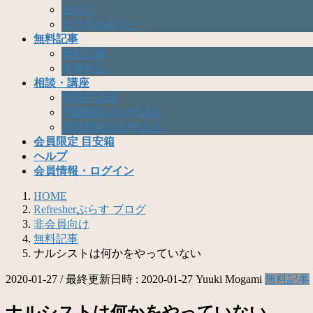
生き方
まだ見ぬ友人へ
無料記事
無料記事
推薦作品
相談・講座
開講中講座
対面相談のお申込み
電話相談のお申込み
会員限定 目安箱
ヘルプ
会員情報・ログイン
HOME
Refresherぷらす ブログ
非会員向け
無料記事
ナルシストは何かをやっていない
2020-01-27
/ 最終更新日時 :
2020-01-27
Yuuki Mogami
無料記事
ナルシストは何かをやっていない