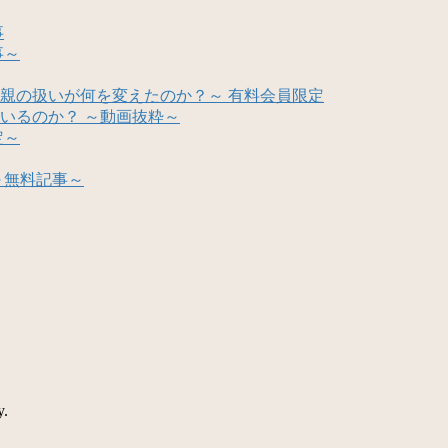
事
事～
親の扱いが何を変えたのか？～ 有料会員限定
いるのか？ ～動画抜粋～
定～
～無料記事～
y.