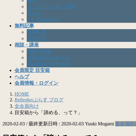
成長
ライフスタイル・健康
生き方
まだ見ぬ友人へ
無料記事
無料記事
推薦作品
相談・講座
開講中講座
対面相談のお申込み
電話相談のお申込み
会員限定 目安箱
ヘルプ
会員情報・ログイン
HOME
Refresherぷらす ブログ
全会員向け
目安箱から「諦める、って？」
2020-02-03
/ 最終更新日時 :
2020-02-03
Yuuki Mogami
全会員向