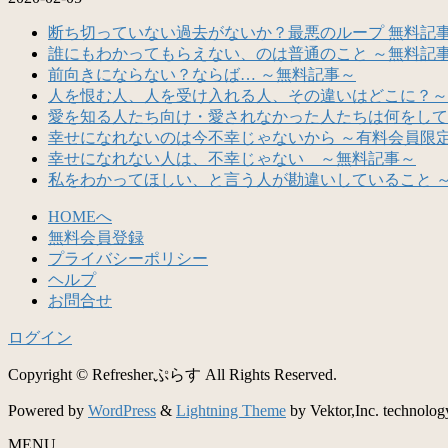
断ち切っていない過去がないか？最悪のループ 無料記
誰にもわかってもらえない、のは普通のこと ～無料記
前向きにならない？ならば… ～無料記事～
人を恨む人、人を受け入れる人、その違いはどこに？～
愛を知る人たち向け・愛されなかった人たちは何をして
幸せになれないのは今不幸じゃないから ～有料会員限
幸せになれない人は、不幸じゃない ～無料記事～
私をわかってほしい、と言う人が勘違いしていること 
HOMEへ
無料会員登録
プライバシーポリシー
ヘルプ
お問合せ
ログイン
Copyright © Refresherぷらす All Rights Reserved.
Powered by
WordPress
&
Lightning Theme
by Vektor,Inc. technolog
MENU