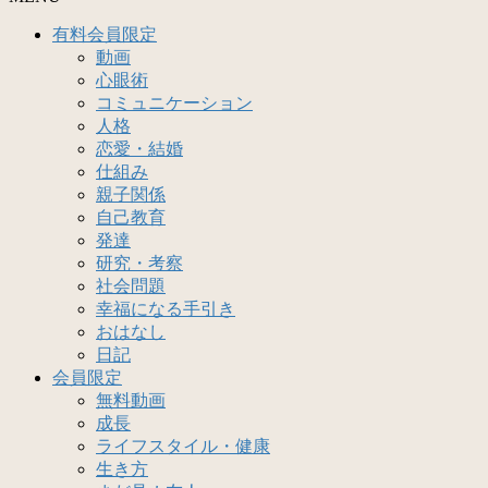
有料会員限定
動画
心眼術
コミュニケーション
人格
恋愛・結婚
仕組み
親子関係
自己教育
発達
研究・考察
社会問題
幸福になる手引き
おはなし
日記
会員限定
無料動画
成長
ライフスタイル・健康
生き方