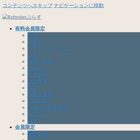
コンテンツへスキップ
ナビゲーションに移動
有料会員限定
動画
心眼術
コミュニケーション
人格
恋愛・結婚
仕組み
親子関係
自己教育
発達
研究・考察
社会問題
幸福になる手引き
おはなし
日記
会員限定
無料動画