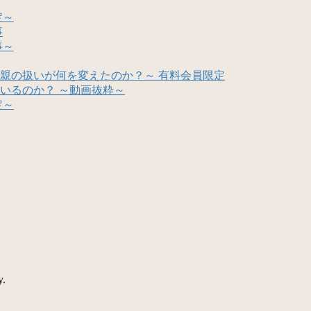
定～
事
事～
親の扱いが何を変えたのか？～ 有料会員限定
いるのか？ ～動画抜粋～
定～
y.