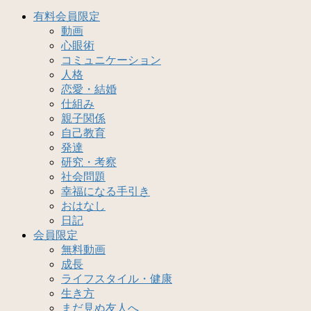
有料会員限定
動画
心眼術
コミュニケーション
人格
恋愛・結婚
仕組み
親子関係
自己教育
発達
研究・考察
社会問題
幸福になる手引き
おはなし
日記
会員限定
無料動画
成長
ライフスタイル・健康
生き方
まだ見ぬ友人へ