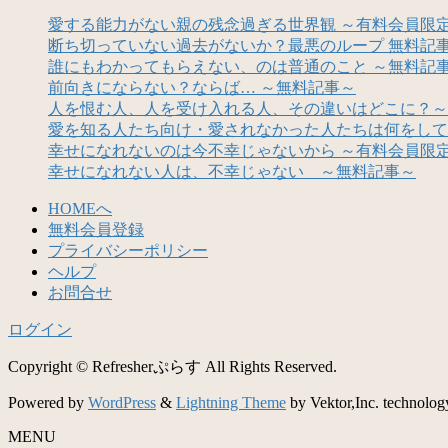
愛する能力がない親の残念過ぎる世界観 ～有料会員限
断ち切っていない過去がないか？最悪のループ 無料記
誰にもわかってもらえない、のは普通のこと ～無料記
前向きにならない？ならば… ～無料記事～
人を恨む人、人を受け入れる人、その違いはどこに？～
愛を知る人たち向け・愛されなかった人たちは何をして
幸せになれないのは今不幸じゃないから ～有料会員限
幸せになれない人は、不幸じゃない ～無料記事～
HOMEへ
無料会員登録
プライバシーポリシー
ヘルプ
お問合せ
ログイン
Copyright © Refresherぷらす All Rights Reserved.
Powered by
WordPress
&
Lightning Theme
by Vektor,Inc. technolog
MENU