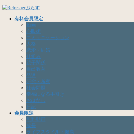
コ
ナ
ン
ビ
有料会員限定
テ
ゲ
動画
ン
ー
心眼術
ツ
シ
コミュニケーション
へ
ョ
人格
ス
ン
恋愛・結婚
キ
に
仕組み
ッ
移
親子関係
プ
動
自己教育
発達
研究・考察
社会問題
幸福になる手引き
おはなし
日記
会員限定
無料動画
成長
ライフスタイル・健康