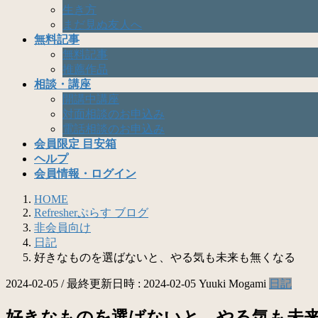
生き方
まだ見ぬ友人へ
無料記事
無料記事
推薦作品
相談・講座
開講中講座
対面相談のお申込み
電話相談のお申込み
会員限定 目安箱
ヘルプ
会員情報・ログイン
HOME
Refresherぷらす ブログ
非会員向け
日記
好きなものを選ばないと、やる気も未来も無くなる
2024-02-05
/ 最終更新日時 :
2024-02-05
Yuuki Mogami
日記
好きなものを選ばないと、やる気も未