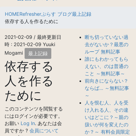
HOME
Refresherぷらす ブログ
最上記録
依存する人を作るために
2021-02-09
/ 最終更新日
断ち切っていない過
時 :
2021-02-09
Yuuki
去がないか？最悪の
ループ 無料記事
Mogami
最上記録
誰にもわかってもら
依存する
えない、のは普通の
こと ～無料記事～
人を作る
前向きにならない？
ならば… ～無料記事
ために
～
人を恨む人、人を受
このコンテンツを閲覧する
け入れる人、その違
にはログインが必要です。
いはどこに？～親の
お願い
Log In
. あなたは会
扱いが何を変えたの
員ですか ?
会員について
か？～ 有料会員限定