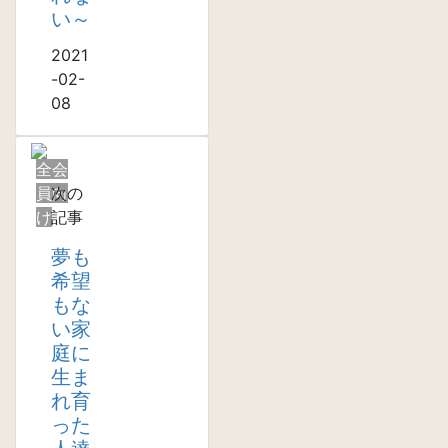
い～
2021
-02-
08
全会
員向
次の
け
記事
夢も
希望
もな
い家
庭に
生ま
れ育
った