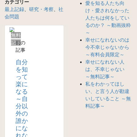
カテゴリー
愛を知る人たち向
最上記録
、
研究・考察
、
社
け・愛されなかった
会問題
人たちは何をしてい
るのか？ ～動画抜粋
～
無料
幸せになれないのは
記事
前の
今不幸じゃないから
記事
～有料会員限定～
自分
幸せになれない人
を知
は、不幸じゃない
って
～無料記事～
楽に
私をわかってほし
なる
い、と言う人が勘違
～自
いしていること ～無
分以
料記事～
外の
誰か
にな
れな