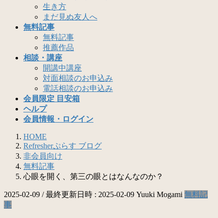
生き方
まだ見ぬ友人へ
無料記事
無料記事
推薦作品
相談・講座
開講中講座
対面相談のお申込み
電話相談のお申込み
会員限定 目安箱
ヘルプ
会員情報・ログイン
HOME
Refresherぷらす ブログ
非会員向け
無料記事
心眼を開く、第三の眼とはなんなのか？
2025-02-09
/ 最終更新日時 :
2025-02-09
Yuuki Mogami
無料記
事