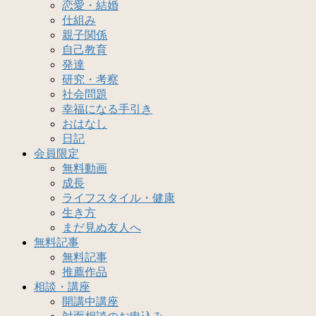
恋愛・結婚
仕組み
親子関係
自己教育
発達
研究・考察
社会問題
幸福になる手引き
おはなし
日記
会員限定
無料動画
成長
ライフスタイル・健康
生き方
まだ見ぬ友人へ
無料記事
無料記事
推薦作品
相談・講座
開講中講座