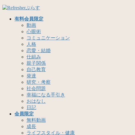
コ
ナ
ン
ビ
有料会員限定
テ
ゲ
動画
ン
ー
心眼術
ツ
シ
コミュニケーション
へ
ョ
人格
ス
ン
恋愛・結婚
キ
に
仕組み
ッ
移
親子関係
プ
動
自己教育
発達
研究・考察
社会問題
幸福になる手引き
おはなし
日記
会員限定
無料動画
成長
ライフスタイル・健康