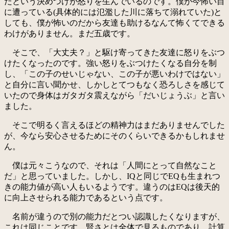
だという決めつけが怒りを生んでいるのです。僕が今怖い目
に遭っている(具体的には氾濫した川に落ちて溺れていた)と
しても、僕が怖いのだから友達も助けるなんて怖くてできる
わけがありません。まだ五歳です。
そこで、「大丈夫？」と駆け寄ってきた友達に怒りをぶつ
けたくなったのです。強い怒りをぶつけたくなる自分を制
し、「この子のせいじゃない、この子が悪いわけではない」
と自分に言い聞かせ、しかしとてつもなく恐ろしさを感じて
いたので身体はガタガタ震えながら「だいじょうぶ」と言い
ました。
そこで明るく言えるほどの精神力はまだありませんでした
が、今なら安心させるためにそのくらいできるかもしれませ
ん。
僕は元々こうなので、それは「人間にとって自然なこと
だ」と思っていました。しかし、IQと同じでEQも生まれつ
きの能力値が高い人もいるようです。違うのはEQは後天的
に向上させられる能力であるという点です。
名前が違うので別の能力だとつい認識したくなりますが、
これは同じことです。賢さとは全体で見るものであり、計算