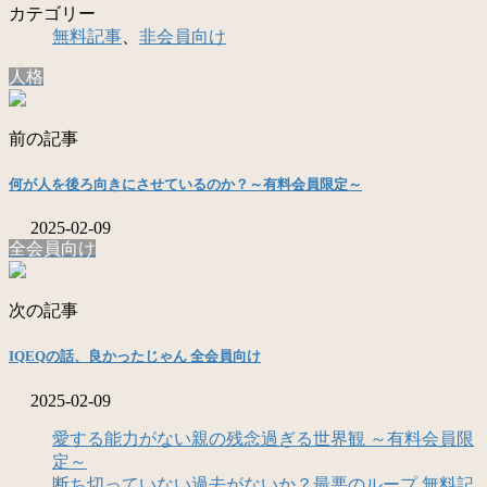
カテゴリー
無料記事
、
非会員向け
人格
前の記事
何が人を後ろ向きにさせているのか？～有料会員限定～
2025-02-09
全会員向け
次の記事
IQEQの話、良かったじゃん 全会員向け
2025-02-09
愛する能力がない親の残念過ぎる世界観 ～有料会員限
定～
断ち切っていない過去がないか？最悪のループ 無料記