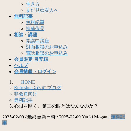
生き方
まだ見ぬ友人へ
無料記事
無料記事
推薦作品
相談・講座
開講中講座
対面相談のお申込み
電話相談のお申込み
会員限定 目安箱
ヘルプ
会員情報・ログイン
HOME
Refresherぷらす ブログ
非会員向け
無料記事
心眼を開く、第三の眼とはなんなのか？
2025-02-09
/ 最終更新日時 :
2025-02-09
Yuuki Mogami
無料記
事