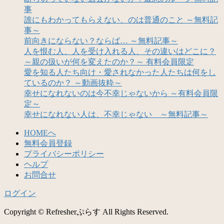
事
誰にもわかってもらえない、のは普通のこと ～無料記
事～
前向きにならない？ならば… ～無料記事～
人を恨む人、人を受け入れる人、その違いはどこに？
～親の扱いが何を変えたのか？～ 有料会員限定
愛を知る人たち向け・愛されなかった人たちは何をし
ているのか？ ～動画抜粋～
幸せになれないのは今不幸じゃないから ～有料会員限
定～
幸せになれない人は、不幸じゃない ～無料記事～
HOMEへ
無料会員登録
プライバシーポリシー
ヘルプ
お問合せ
ログイン
Copyright © Refresherぷらす All Rights Reserved.