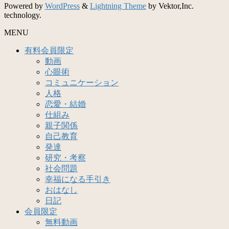
Powered by
WordPress
&
Lightning Theme
by Vektor,Inc.
technology.
MENU
有料会員限定
動画
心眼術
コミュニケーション
人格
恋愛・結婚
仕組み
親子関係
自己教育
発達
研究・考察
社会問題
幸福になる手引き
おはなし
日記
会員限定
無料動画