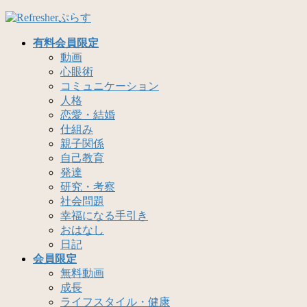
コ
ナ
ン
ビ
有料会員限定
テ
ゲ
動画
ン
ー
心眼術
ツ
シ
コミュニケーション
へ
ョ
人格
ス
ン
恋愛・結婚
キ
に
仕組み
ッ
移
親子関係
プ
動
自己教育
発達
研究・考察
社会問題
幸福になる手引き
おはなし
日記
会員限定
無料動画
成長
ライフスタイル・健康