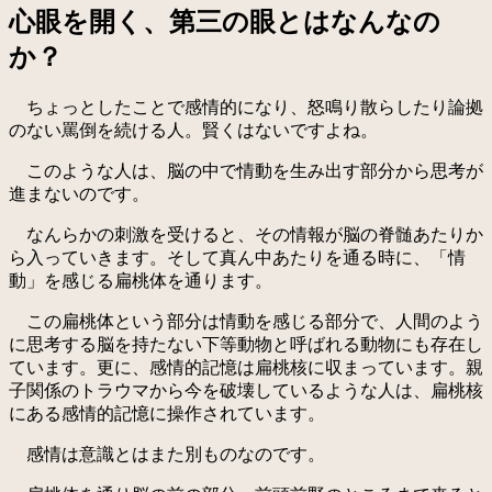
心眼を開く、第三の眼とはなんなの
か？
ちょっとしたことで感情的になり、怒鳴り散らしたり論拠
のない罵倒を続ける人。賢くはないですよね。
このような人は、脳の中で情動を生み出す部分から思考が
進まないのです。
なんらかの刺激を受けると、その情報が脳の脊髄あたりか
ら入っていきます。そして真ん中あたりを通る時に、「情
動」を感じる扁桃体を通ります。
この扁桃体という部分は情動を感じる部分で、人間のよう
に思考する脳を持たない下等動物と呼ばれる動物にも存在し
ています。更に、感情的記憶は扁桃核に収まっています。親
子関係のトラウマから今を破壊しているような人は、扁桃核
にある感情的記憶に操作されています。
感情は意識とはまた別ものなのです。