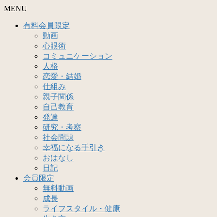
MENU
有料会員限定
動画
心眼術
コミュニケーション
人格
恋愛・結婚
仕組み
親子関係
自己教育
発達
研究・考察
社会問題
幸福になる手引き
おはなし
日記
会員限定
無料動画
成長
ライフスタイル・健康