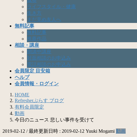
成長
ライフスタイル・健康
生き方
まだ見ぬ友人へ
無料記事
無料記事
推薦作品
相談・講座
開講中講座
対面相談のお申込み
電話相談のお申込み
会員限定 目安箱
ヘルプ
会員情報・ログイン
HOME
Refresherぷらす ブログ
有料会員限定
動画
今日のニュース 悲しい事件を受けて
2019-02-12
/ 最終更新日時 :
2019-02-12
Yuuki Mogami
動画