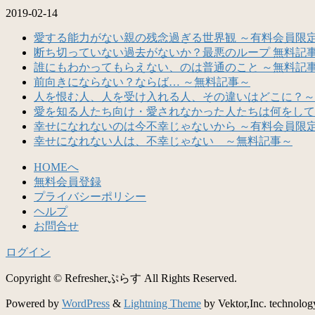
2019-02-14
愛する能力がない親の残念過ぎる世界観 ～有料会員限
断ち切っていない過去がないか？最悪のループ 無料記
誰にもわかってもらえない、のは普通のこと ～無料記
前向きにならない？ならば… ～無料記事～
人を恨む人、人を受け入れる人、その違いはどこに？～
愛を知る人たち向け・愛されなかった人たちは何をして
幸せになれないのは今不幸じゃないから ～有料会員限
幸せになれない人は、不幸じゃない ～無料記事～
HOMEへ
無料会員登録
プライバシーポリシー
ヘルプ
お問合せ
ログイン
Copyright © Refresherぷらす All Rights Reserved.
Powered by
WordPress
&
Lightning Theme
by Vektor,Inc. technolog