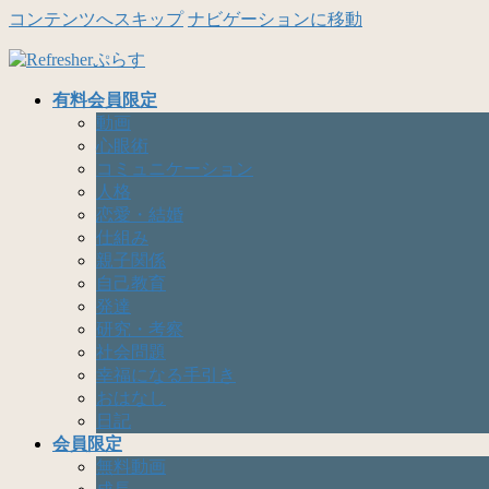
コンテンツへスキップ
ナビゲーションに移動
有料会員限定
動画
心眼術
コミュニケーション
人格
恋愛・結婚
仕組み
親子関係
自己教育
発達
研究・考察
社会問題
幸福になる手引き
おはなし
日記
会員限定
無料動画