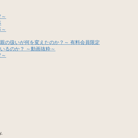
定～
事
事～
親の扱いが何を変えたのか？～ 有料会員限定
いるのか？ ～動画抜粋～
定～
y.