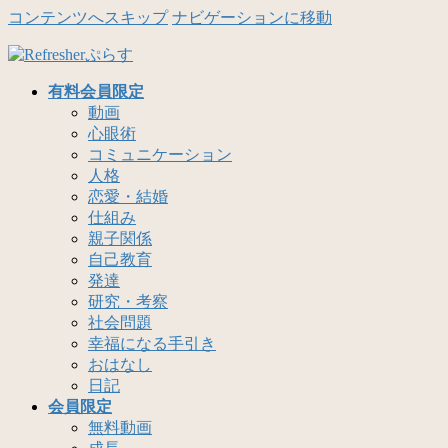
コンテンツへスキップ
ナビゲーションに移動
有料会員限定
動画
心眼術
コミュニケーション
人格
恋愛・結婚
仕組み
親子関係
自己教育
発達
研究・考察
社会問題
幸福になる手引き
おはなし
日記
会員限定
無料動画