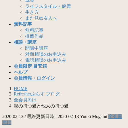
成長
ライフスタイル・健康
生き方
まだ見ぬ友人へ
無料記事
無料記事
推薦作品
相談・講座
開講中講座
対面相談のお申込み
電話相談のお申込み
会員限定 目安箱
ヘルプ
会員情報・ログイン
HOME
Refresherぷらす ブログ
全会員向け
親の持つ愛と他人の持つ愛
2020-02-13
/ 最終更新日時 :
2020-02-13
Yuuki Mogami
全会員
向け