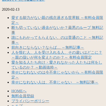
2020-02-13
愛する能力がない親の残念過ぎる世界観 ～有料会員限
定～
断ち切っていない過去がないか？最悪のループ 無料記
事
誰にもわかってもらえない、のは普通のこと ～無料記
事～
前向きにならない？ならば… ～無料記事～
人を恨む人、人を受け入れる人、その違いはどこに？
～親の扱いが何を変えたのか？～ 有料会員限定
愛を知る人たち向け・愛されなかった人たちは何をし
ているのか？ ～動画抜粋～
幸せになれないのは今不幸じゃないから ～有料会員限
定～
幸せになれない人は、不幸じゃない ～無料記事～
HOMEへ
無料会員登録
プライバシーポリシー
ヘルプ