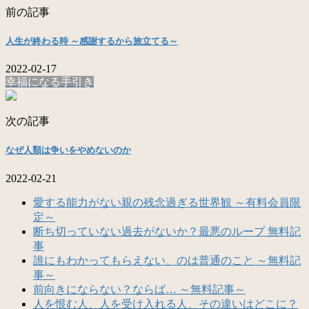
前の記事
人生が終わる時 ～感謝するから旅立てる～
2022-02-17
幸福になる手引き
次の記事
なぜ人類は争いをやめないのか
2022-02-21
愛する能力がない親の残念過ぎる世界観 ～有料会員限
定～
断ち切っていない過去がないか？最悪のループ 無料記
事
誰にもわかってもらえない、のは普通のこと ～無料記
事～
前向きにならない？ならば… ～無料記事～
人を恨む人、人を受け入れる人、その違いはどこに？