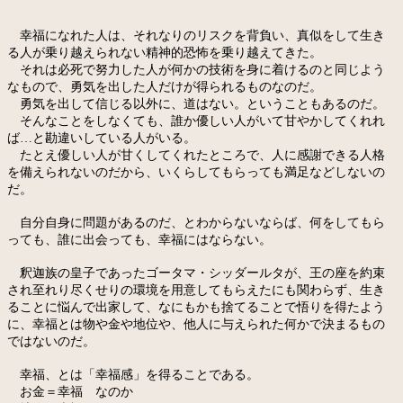
幸福になれた人は、それなりのリスクを背負い、真似をして生き
る人が乗り越えられない精神的恐怖を乗り越えてきた。
それは必死で努力した人が何かの技術を身に着けるのと同じよう
なもので、勇気を出した人だけが得られるものなのだ。
勇気を出して信じる以外に、道はない。ということもあるのだ。
そんなことをしなくても、誰か優しい人がいて甘やかしてくれれ
ば…と勘違いしている人がいる。
たとえ優しい人が甘くしてくれたところで、人に感謝できる人格
を備えられないのだから、いくらしてもらっても満足などしないの
だ。
自分自身に問題があるのだ、とわからないならば、何をしてもら
っても、誰に出会っても、幸福にはならない。
釈迦族の皇子であったゴータマ・シッダールタが、王の座を約束
され至れり尽くせりの環境を用意してもらえたにも関わらず、生き
ることに悩んで出家して、なにもかも捨てることで悟りを得たよう
に、幸福とは物や金や地位や、他人に与えられた何かで決まるもの
ではないのだ。
幸福、とは「幸福感」を得ることである。
お金＝幸福 なのか