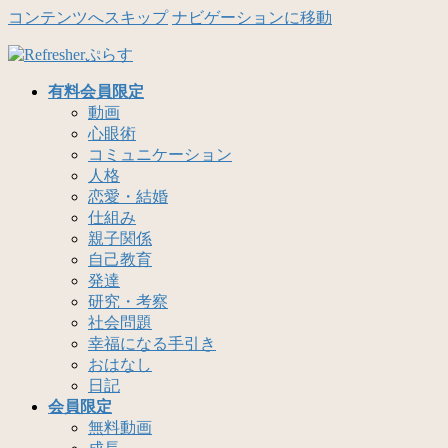
コンテンツへスキップ
ナビゲーションに移動
有料会員限定
動画
心眼術
コミュニケーション
人格
恋愛・結婚
仕組み
親子関係
自己教育
発達
研究・考察
社会問題
幸福になる手引き
おはなし
日記
会員限定
無料動画