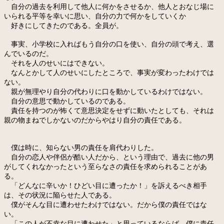
自分の過去を利用して他人に何かをさせるか、他人とおなじ場に
いられる平等を幸いに思い、自分の力で何かをしていくか
好きにしてきたのである。全員が。
事実、小学校に入ればもう自分の口を使い、自分の頭で考え、選
んでいるのだ。
それを人のせいにはできない。
なんとかして人のせいにしたところで、事実が変わったわけでは
ない。
親が無理やり自分の代わりに口を動かしているわけではない。
自分の意思で動かしているのである。
責任を持つのが怖くて意思決定をせずに動いたとしても、それは
親の物まねでしかないのだからやはり自分の責任である。
僕は時に、知らない男の責任を肩代わりした。
自分の恋人や伴侶が酷い人だから、という理由で、過去に他の男
がしてくれなかったという至らなさの責任を求められることがあ
る。
「どんなに辛いか！ひどい目に遭ったか！」を訴えるべき相手
は、その状況に陥らせた人である。
僕がそんな目に遭わせたわけではない。だから僕の責任ではな
い。
「この人が不幸な目に遭わせた」と思っているならば、僕に責任