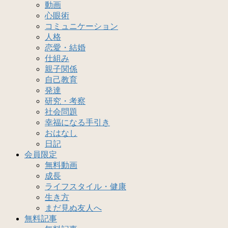
動画
心眼術
コミュニケーション
人格
恋愛・結婚
仕組み
親子関係
自己教育
発達
研究・考察
社会問題
幸福になる手引き
おはなし
日記
会員限定
無料動画
成長
ライフスタイル・健康
生き方
まだ見ぬ友人へ
無料記事