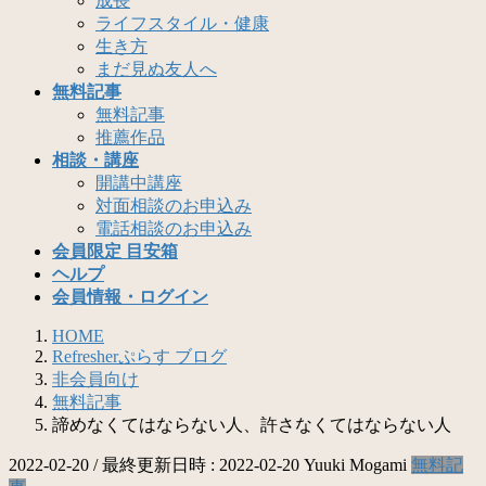
成長
ライフスタイル・健康
生き方
まだ見ぬ友人へ
無料記事
無料記事
推薦作品
相談・講座
開講中講座
対面相談のお申込み
電話相談のお申込み
会員限定 目安箱
ヘルプ
会員情報・ログイン
HOME
Refresherぷらす ブログ
非会員向け
無料記事
諦めなくてはならない人、許さなくてはならない人
2022-02-20
/ 最終更新日時 :
2022-02-20
Yuuki Mogami
無料記