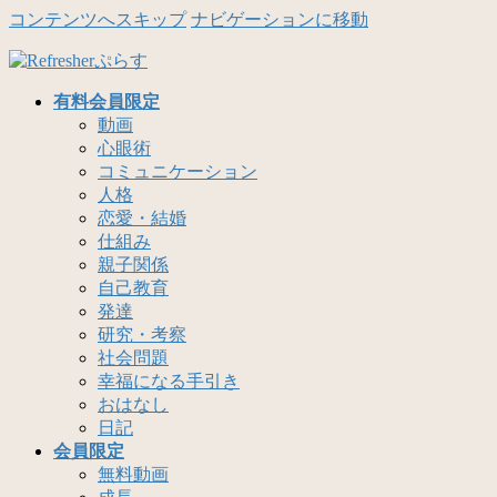
コンテンツへスキップ
ナビゲーションに移動
有料会員限定
動画
心眼術
コミュニケーション
人格
恋愛・結婚
仕組み
親子関係
自己教育
発達
研究・考察
社会問題
幸福になる手引き
おはなし
日記
会員限定
無料動画