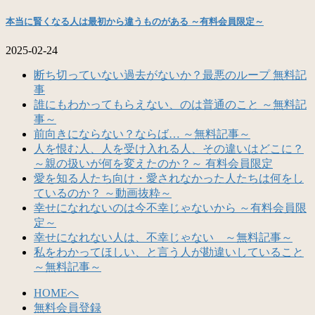
本当に賢くなる人は最初から違うものがある ～有料会員限定～
2025-02-24
断ち切っていない過去がないか？最悪のループ 無料記
事
誰にもわかってもらえない、のは普通のこと ～無料記
事～
前向きにならない？ならば… ～無料記事～
人を恨む人、人を受け入れる人、その違いはどこに？
～親の扱いが何を変えたのか？～ 有料会員限定
愛を知る人たち向け・愛されなかった人たちは何をし
ているのか？ ～動画抜粋～
幸せになれないのは今不幸じゃないから ～有料会員限
定～
幸せになれない人は、不幸じゃない ～無料記事～
私をわかってほしい、と言う人が勘違いしていること
～無料記事～
HOMEへ
無料会員登録