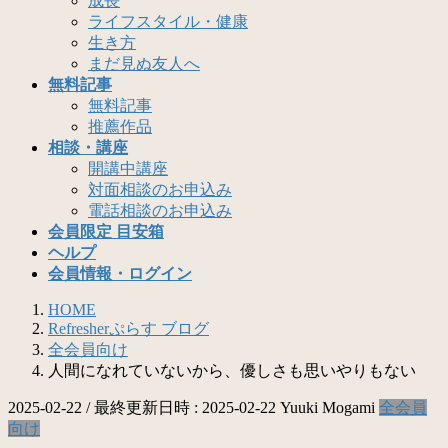
成長
ライフスタイル・健康
生き方
まだ見ぬ友人へ
無料記事
無料記事
推薦作品
相談・講座
開講中講座
対面相談のお申込み
電話相談のお申込み
会員限定 目安箱
ヘルプ
会員情報・ログイン
HOME
Refresherぷらす ブログ
全会員向け
人間になれていないから、優しさも思いやりもない
2025-02-22
/ 最終更新日時 :
2025-02-22
Yuuki Mogami
全会員
向け