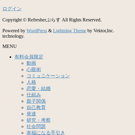
ログイン
Copyright © Refresherぷらす All Rights Reserved.
Powered by
WordPress
&
Lightning Theme
by Vektor,Inc.
technology.
MENU
有料会員限定
動画
心眼術
コミュニケーション
人格
恋愛・結婚
仕組み
親子関係
自己教育
発達
研究・考察
社会問題
幸福になる手引き