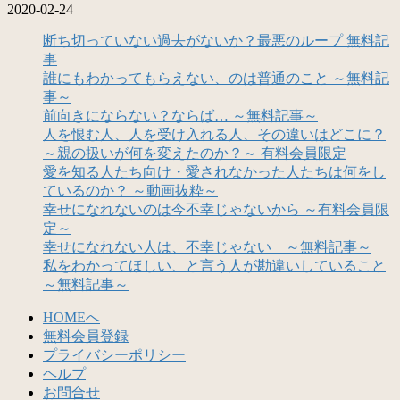
2020-02-24
断ち切っていない過去がないか？最悪のループ 無料記
事
誰にもわかってもらえない、のは普通のこと ～無料記
事～
前向きにならない？ならば… ～無料記事～
人を恨む人、人を受け入れる人、その違いはどこに？
～親の扱いが何を変えたのか？～ 有料会員限定
愛を知る人たち向け・愛されなかった人たちは何をし
ているのか？ ～動画抜粋～
幸せになれないのは今不幸じゃないから ～有料会員限
定～
幸せになれない人は、不幸じゃない ～無料記事～
私をわかってほしい、と言う人が勘違いしていること
～無料記事～
HOMEへ
無料会員登録
プライバシーポリシー
ヘルプ
お問合せ