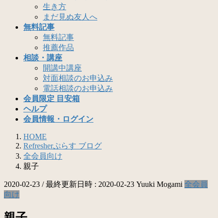
生き方
まだ見ぬ友人へ
無料記事
無料記事
推薦作品
相談・講座
開講中講座
対面相談のお申込み
電話相談のお申込み
会員限定 目安箱
ヘルプ
会員情報・ログイン
HOME
Refresherぷらす ブログ
全会員向け
親子
2020-02-23
/ 最終更新日時 :
2020-02-23
Yuuki Mogami
全会員
向け
親子