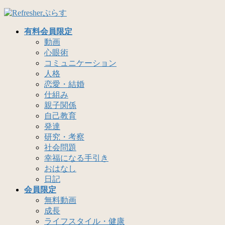
コ
ナ
ン
ビ
有料会員限定
テ
ゲ
動画
ン
ー
心眼術
ツ
シ
コミュニケーション
へ
ョ
人格
ス
ン
恋愛・結婚
キ
に
仕組み
ッ
移
親子関係
プ
動
自己教育
発達
研究・考察
社会問題
幸福になる手引き
おはなし
日記
会員限定
無料動画
成長
ライフスタイル・健康