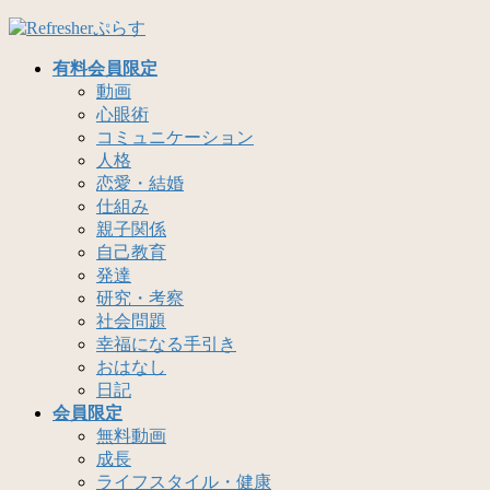
コ
ナ
ン
ビ
有料会員限定
テ
ゲ
動画
ン
ー
心眼術
ツ
シ
コミュニケーション
へ
ョ
人格
ス
ン
恋愛・結婚
キ
に
仕組み
ッ
移
親子関係
プ
動
自己教育
発達
研究・考察
社会問題
幸福になる手引き
おはなし
日記
会員限定
無料動画
成長
ライフスタイル・健康