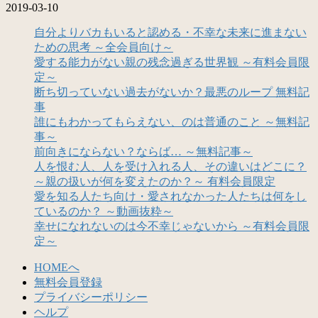
2019-03-10
自分よりバカもいると認める・不幸な未来に進まない
ための思考 ～全会員向け～
愛する能力がない親の残念過ぎる世界観 ～有料会員限
定～
断ち切っていない過去がないか？最悪のループ 無料記
事
誰にもわかってもらえない、のは普通のこと ～無料記
事～
前向きにならない？ならば… ～無料記事～
人を恨む人、人を受け入れる人、その違いはどこに？
～親の扱いが何を変えたのか？～ 有料会員限定
愛を知る人たち向け・愛されなかった人たちは何をし
ているのか？ ～動画抜粋～
幸せになれないのは今不幸じゃないから ～有料会員限
定～
HOMEへ
無料会員登録
プライバシーポリシー
ヘルプ