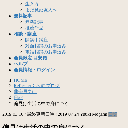
生き方
まだ見ぬ友人へ
無料記事
無料記事
推薦作品
相談・講座
開講中講座
対面相談のお申込み
電話相談のお申込み
会員限定 目安箱
ヘルプ
会員情報・ログイン
HOME
Refresherぷらす ブログ
非会員向け
日記
偏見は生活の中で身につく
2019-03-10
/ 最終更新日時 :
2019-07-24
Yuuki Mogami
日記
偏見は生活の中で身につく