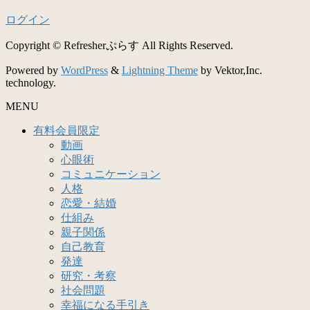
ログイン
Copyright © Refresherぷらす All Rights Reserved.
Powered by
WordPress
&
Lightning Theme
by Vektor,Inc.
technology.
MENU
有料会員限定
動画
心眼術
コミュニケーション
人格
恋愛・結婚
仕組み
親子関係
自己教育
発達
研究・考察
社会問題
幸福になる手引き