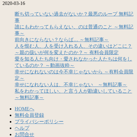
2020-03-16
断ち切っていない過去がないか？最悪のループ 無料記
事
誰にもわかってもらえない、のは普通のこと ～無料記
事～
前向きにならない？ならば… ～無料記事～
人を恨む人、人を受け入れる人、その違いはどこに？
～親の扱いが何を変えたのか？～ 有料会員限定
愛を知る人たち向け・愛されなかった人たちは何をし
ているのか？ ～動画抜粋～
幸せになれないのは今不幸じゃないから ～有料会員限
定～
幸せになれない人は、不幸じゃない ～無料記事～
私をわかってほしい、と言う人が勘違いしていること
～無料記事～
HOMEへ
無料会員登録
プライバシーポリシー
ヘルプ
お問合せ