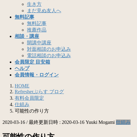
生き方
まだ見ぬ友人へ
無料記事
無料記事
推薦作品
相談・講座
開講中講座
対面相談のお申込み
電話相談のお申込み
会員限定 目安箱
ヘルプ
会員情報・ログイン
HOME
Refresherぷらす ブログ
有料会員限定
仕組み
可能性の作り方
2020-03-16
/ 最終更新日時 :
2020-03-16
Yuuki Mogami
仕組み
可能性の作り方