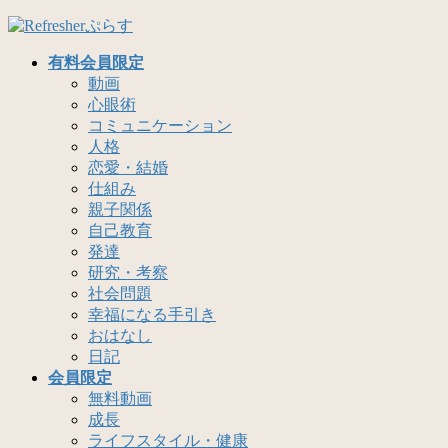
コ
ナ
ン
ビ
有料会員限定
テ
ゲ
動画
ン
ー
心眼術
ツ
シ
コミュニケーション
へ
ョ
人格
ス
ン
恋愛・結婚
キ
に
仕組み
ッ
移
親子関係
プ
動
自己教育
発達
研究・考察
社会問題
幸福になる手引き
おはなし
日記
会員限定
無料動画
成長
ライフスタイル・健康