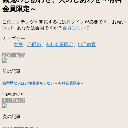
会員限定～
このコンテンツを閲覧するにはログインが必要です。お願い
Log In
. あなたは会員ですか ?
会員について
カテゴリー
動画
、
心眼術
、
有料会員限定
、
自己教育
恋愛・結婚
前の記事
高学歴な人ほど性交渉をしない～有料会員限定～
2025-03-19
全会員向け
次の記事