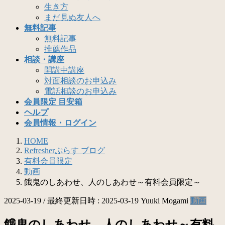
生き方
まだ見ぬ友人へ
無料記事
無料記事
推薦作品
相談・講座
開講中講座
対面相談のお申込み
電話相談のお申込み
会員限定 目安箱
ヘルプ
会員情報・ログイン
HOME
Refresherぷらす ブログ
有料会員限定
動画
餓鬼のしあわせ、人のしあわせ～有料会員限定～
2025-03-19
/ 最終更新日時 :
2025-03-19
Yuuki Mogami
動画
餓鬼のしあわせ、人のしあわせ～有料