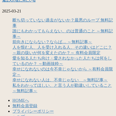
鬼は人の世に共にいる
2025-03-21
断ち切っていない過去がないか？最悪のループ 無料記
事
誰にもわかってもらえない、のは普通のこと ～無料記
事～
前向きにならない？ならば… ～無料記事～
人を恨む人、人を受け入れる人、その違いはどこに？
～親の扱いが何を変えたのか？～ 有料会員限定
愛を知る人たち向け・愛されなかった人たちは何をし
ているのか？ ～動画抜粋～
幸せになれないのは今不幸じゃないから ～有料会員限
定～
幸せになれない人は、不幸じゃない ～無料記事～
私をわかってほしい、と言う人が勘違いしていること
～無料記事～
HOMEへ
無料会員登録
プライバシーポリシー