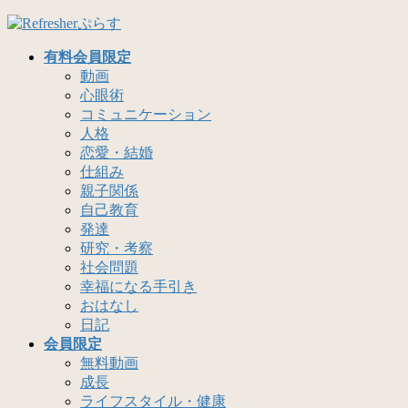
コ
ナ
ン
ビ
有料会員限定
テ
ゲ
動画
ン
ー
心眼術
ツ
シ
コミュニケーション
へ
ョ
人格
ス
ン
恋愛・結婚
キ
に
仕組み
ッ
移
親子関係
プ
動
自己教育
発達
研究・考察
社会問題
幸福になる手引き
おはなし
日記
会員限定
無料動画
成長
ライフスタイル・健康