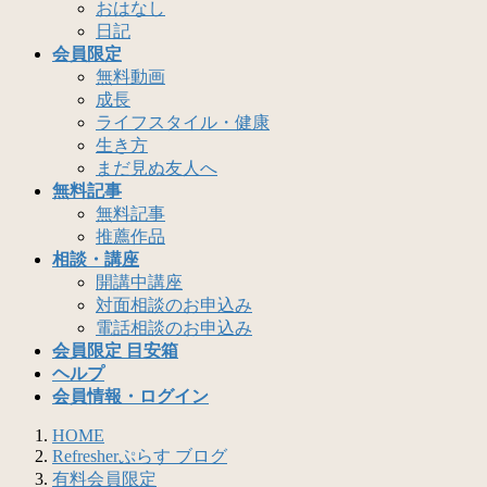
おはなし
日記
会員限定
無料動画
成長
ライフスタイル・健康
生き方
まだ見ぬ友人へ
無料記事
無料記事
推薦作品
相談・講座
開講中講座
対面相談のお申込み
電話相談のお申込み
会員限定 目安箱
ヘルプ
会員情報・ログイン
HOME
Refresherぷらす ブログ
有料会員限定