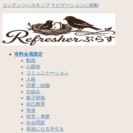
コンテンツへスキップ
ナビゲーションに移動
有料会員限定
動画
心眼術
コミュニケーション
人格
恋愛・結婚
仕組み
親子関係
自己教育
発達
研究・考察
社会問題
幸福になる手引き