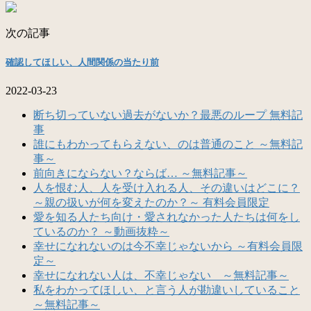
次の記事
確認してほしい、人間関係の当たり前
2022-03-23
断ち切っていない過去がないか？最悪のループ 無料記
事
誰にもわかってもらえない、のは普通のこと ～無料記
事～
前向きにならない？ならば… ～無料記事～
人を恨む人、人を受け入れる人、その違いはどこに？
～親の扱いが何を変えたのか？～ 有料会員限定
愛を知る人たち向け・愛されなかった人たちは何をし
ているのか？ ～動画抜粋～
幸せになれないのは今不幸じゃないから ～有料会員限
定～
幸せになれない人は、不幸じゃない ～無料記事～
私をわかってほしい、と言う人が勘違いしていること
～無料記事～