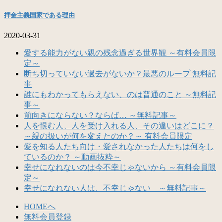
拝金主義国家である理由
2020-03-31
愛する能力がない親の残念過ぎる世界観 ～有料会員限
定～
断ち切っていない過去がないか？最悪のループ 無料記
事
誰にもわかってもらえない、のは普通のこと ～無料記
事～
前向きにならない？ならば… ～無料記事～
人を恨む人、人を受け入れる人、その違いはどこに？
～親の扱いが何を変えたのか？～ 有料会員限定
愛を知る人たち向け・愛されなかった人たちは何をし
ているのか？ ～動画抜粋～
幸せになれないのは今不幸じゃないから ～有料会員限
定～
幸せになれない人は、不幸じゃない ～無料記事～
HOMEへ
無料会員登録