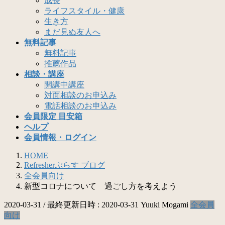
成長
ライフスタイル・健康
生き方
まだ見ぬ友人へ
無料記事
無料記事
推薦作品
相談・講座
開講中講座
対面相談のお申込み
電話相談のお申込み
会員限定 目安箱
ヘルプ
会員情報・ログイン
HOME
Refresherぷらす ブログ
全会員向け
新型コロナについて 過ごし方を考えよう
2020-03-31
/ 最終更新日時 :
2020-03-31
Yuuki Mogami
全会員
向け