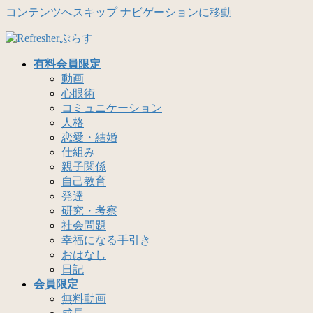
コンテンツへスキップ
ナビゲーションに移動
有料会員限定
動画
心眼術
コミュニケーション
人格
恋愛・結婚
仕組み
親子関係
自己教育
発達
研究・考察
社会問題
幸福になる手引き
おはなし
日記
会員限定
無料動画