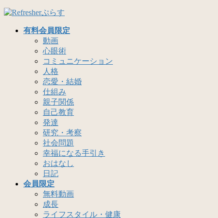
コ
ナ
ン
ビ
有料会員限定
テ
ゲ
動画
ン
ー
心眼術
ツ
シ
コミュニケーション
へ
ョ
人格
ス
ン
恋愛・結婚
キ
に
仕組み
ッ
移
親子関係
プ
動
自己教育
発達
研究・考察
社会問題
幸福になる手引き
おはなし
日記
会員限定
無料動画
成長
ライフスタイル・健康