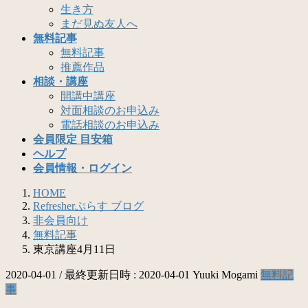
生き方
まだ見ぬ友人へ
無料記事
無料記事
推薦作品
相談・講座
開講中講座
対面相談のお申込み
電話相談のお申込み
会員限定 目安箱
ヘルプ
会員情報・ログイン
HOME
Refresherぷらす ブログ
非会員向け
無料記事
東京講座4月11日
2020-04-01
/ 最終更新日時 :
2020-04-01
Yuuki Mogami
無料記
事