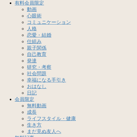
有料会員限定
動画
心眼術
コミュニケーション
人格
恋愛・結婚
仕組み
親子関係
自己教育
発達
研究・考察
社会問題
幸福になる手引き
おはなし
日記
会員限定
無料動画
成長
ライフスタイル・健康
生き方
まだ見ぬ友人へ