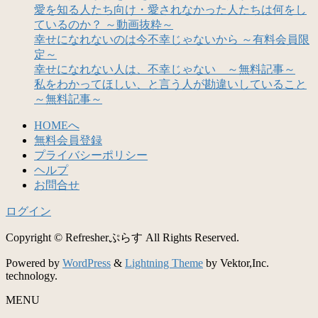
愛を知る人たち向け・愛されなかった人たちは何をし
ているのか？ ～動画抜粋～
幸せになれないのは今不幸じゃないから ～有料会員限
定～
幸せになれない人は、不幸じゃない ～無料記事～
私をわかってほしい、と言う人が勘違いしていること
～無料記事～
HOMEへ
無料会員登録
プライバシーポリシー
ヘルプ
お問合せ
ログイン
Copyright © Refresherぷらす All Rights Reserved.
Powered by
WordPress
&
Lightning Theme
by Vektor,Inc.
technology.
MENU