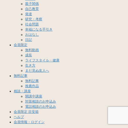
親子関係
自己教育
発達
研究・考察
社会問題
幸福になる手引き
おはなし
日記
会員限定
無料動画
成長
ライフスタイル・健康
生き方
まだ見ぬ友人へ
無料記事
無料記事
推薦作品
相談・講座
開講中講座
対面相談のお申込み
電話相談のお申込み
会員限定 目安箱
ヘルプ
会員情報・ログイン