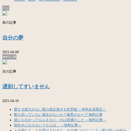
日記
前の記事
自分の夢
2021-04-08
無料記事
次の記事
遅刻してすいません
2021-04-10
愛する能力がない親の残念過ぎる世界観 ～有料会員限定～
断ち切っていない過去がないか？最悪のループ 無料記事
誰にもわかってもらえない、のは普通のこと ～無料記事～
前向きにならない？ならば… ～無料記事～
人を恨む人、人を受け入れる人、その違いはどこに？～親の扱いが何を