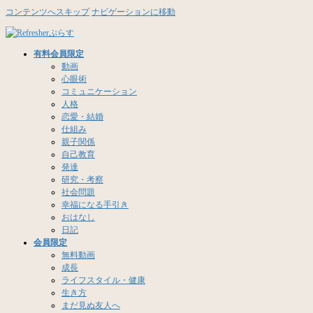
コンテンツへスキップ
ナビゲーションに移動
有料会員限定
動画
心眼術
コミュニケーション
人格
恋愛・結婚
仕組み
親子関係
自己教育
発達
研究・考察
社会問題
幸福になる手引き
おはなし
日記
会員限定
無料動画
成長
ライフスタイル・健康
生き方
まだ見ぬ友人へ