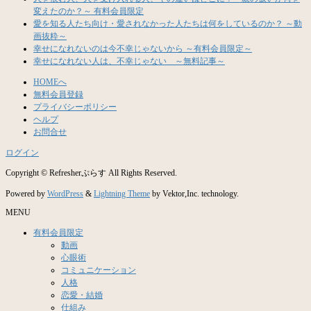
変えたのか？～ 有料会員限定
愛を知る人たち向け・愛されなかった人たちは何をしているのか？ ～動
画抜粋～
幸せになれないのは今不幸じゃないから ～有料会員限定～
幸せになれない人は、不幸じゃない ～無料記事～
HOMEへ
無料会員登録
プライバシーポリシー
ヘルプ
お問合せ
ログイン
Copyright © Refresherぷらす All Rights Reserved.
WordPress
Lightning Theme
Powered by
&
by Vektor,Inc. technology.
MENU
有料会員限定
動画
心眼術
コミュニケーション
人格
恋愛・結婚
仕組み