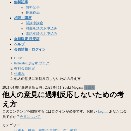
無料記事
無料記事
推薦作品
相談・講座
開講中講座
対面相談のお申込み
電話相談のお申込み
会員限定 目安箱
ヘルプ
会員情報・ログイン
HOME
Refresherぷらす ブログ
有料会員限定
仕組み
他人の意見に過剰反応しないための考え方
仕組み
2021-04-08
/ 最終更新日時 :
2021-04-11
Yuuki Mogami
他人の意見に過剰反応しないための考
え方
Log In
このコンテンツを閲覧するにはログインが必要です。お願い
. あなたは会
会員について
員ですか ?
カテゴリー
仕組み
動画
有料会員限定
自己教育
、
、
、