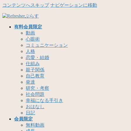
コンテンツへスキップ
ナビゲーションに移動
有料会員限定
動画
心眼術
コミュニケーション
人格
恋愛・結婚
仕組み
親子関係
自己教育
発達
研究・考察
社会問題
幸福になる手引き
おはなし
日記
会員限定
無料動画