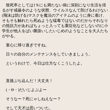
致死率としては1％にも満たない病に深刻になり生活を揺
るがす戒厳令のような状態、ウイルスなんて防げるわけない
(飛沫は防げる)マスクを魔法のアイテムのように身に着け、
そもそも触れたら死ぬような猛毒ではないのだからそれなり
の抵抗力があればちょっと入っても重症化などしないのに小
学生が他人をばい菌扱いしたいじめのようなことを大人たち
がやる。
童心に帰り過ぎですね。
日々の自分のメンテナンスをしていきましょう。
というわけで、今日は仕方なくこうしたよ。
直接ぶち込んだ！大丈夫！
(・Θ・)だいじよぶよー
そうなー？死にゃしねえなー？
そして天才は思いついた。