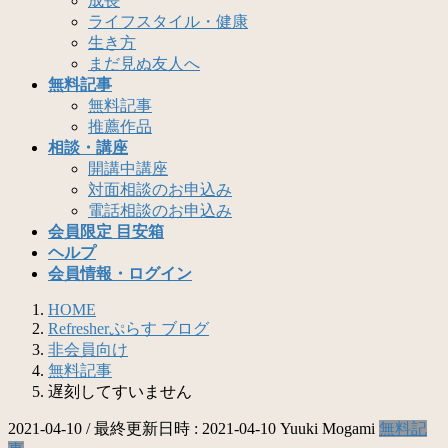
成長
ライフスタイル・健康
生き方
まだ見ぬ友人へ
無料記事
無料記事
推薦作品
相談・講座
開講中講座
対面相談のお申込み
電話相談のお申込み
会員限定 目安箱
ヘルプ
会員情報・ログイン
HOME
Refresherぷらす ブログ
非会員向け
無料記事
遅刻してすいません
2021-04-10
/ 最終更新日時 :
2021-04-10
Yuuki Mogami
無料記