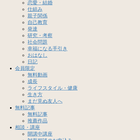
恋愛・結婚
仕組み
親子関係
自己教育
発達
研究・考察
社会問題
幸福になる手引き
おはなし
日記
会員限定
無料動画
成長
ライフスタイル・健康
生き方
まだ見ぬ友人へ
無料記事
無料記事
推薦作品
相談・講座
開講中講座