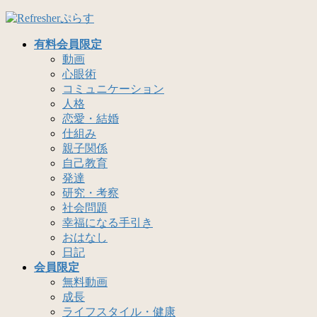
コ
ナ
ン
ビ
有料会員限定
テ
ゲ
動画
ン
ー
心眼術
ツ
シ
コミュニケーション
へ
ョ
人格
ス
ン
恋愛・結婚
キ
に
仕組み
ッ
移
親子関係
プ
動
自己教育
発達
研究・考察
社会問題
幸福になる手引き
おはなし
日記
会員限定
無料動画
成長
ライフスタイル・健康