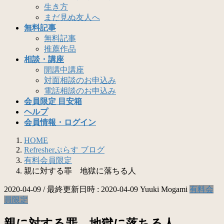
生き方
まだ見ぬ友人へ
無料記事
無料記事
推薦作品
相談・講座
開講中講座
対面相談のお申込み
電話相談のお申込み
会員限定 目安箱
ヘルプ
会員情報・ログイン
HOME
Refresherぷらす ブログ
有料会員限定
親に対する罪 地獄に落ちる人
2020-04-09
/ 最終更新日時 :
2020-04-09
Yuuki Mogami
有料会
員限定
親に対する罪 地獄に落ちる人