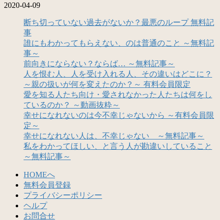
2020-04-09
断ち切っていない過去がないか？最悪のループ 無料記
事
誰にもわかってもらえない、のは普通のこと ～無料記
事～
前向きにならない？ならば… ～無料記事～
人を恨む人、人を受け入れる人、その違いはどこに？
～親の扱いが何を変えたのか？～ 有料会員限定
愛を知る人たち向け・愛されなかった人たちは何をし
ているのか？ ～動画抜粋～
幸せになれないのは今不幸じゃないから ～有料会員限
定～
幸せになれない人は、不幸じゃない ～無料記事～
私をわかってほしい、と言う人が勘違いしていること
～無料記事～
HOMEへ
無料会員登録
プライバシーポリシー
ヘルプ
お問合せ