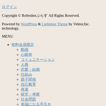
ログイン
Copyright © Refresherぷらす All Rights Reserved.
Powered by
WordPress
&
Lightning Theme
by Vektor,Inc.
technology.
MENU
有料会員限定
動画
心眼術
コミュニケーション
人格
恋愛・結婚
仕組み
親子関係
自己教育
発達
研究・考察
社会問題
幸福になる手引き