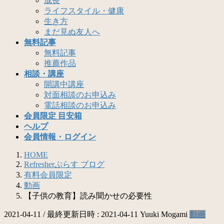
成長
ライフスタイル・健康
生き方
まだ見ぬ友人へ
無料記事
無料記事
推薦作品
相談・講座
開講中講座
対面相談のお申込み
電話相談のお申込み
会員限定 目安箱
ヘルプ
会員情報・ログイン
HOME
Refresherぷらす ブログ
有料会員限定
動画
【子供の教育】読み聞かせの必要性
2021-04-11
/ 最終更新日時 :
2021-04-11
Yuuki Mogami
動画