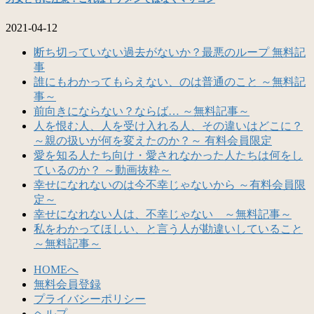
2021-04-12
断ち切っていない過去がないか？最悪のループ 無料記
事
誰にもわかってもらえない、のは普通のこと ～無料記
事～
前向きにならない？ならば… ～無料記事～
人を恨む人、人を受け入れる人、その違いはどこに？
～親の扱いが何を変えたのか？～ 有料会員限定
愛を知る人たち向け・愛されなかった人たちは何をし
ているのか？ ～動画抜粋～
幸せになれないのは今不幸じゃないから ～有料会員限
定～
幸せになれない人は、不幸じゃない ～無料記事～
私をわかってほしい、と言う人が勘違いしていること
～無料記事～
HOMEへ
無料会員登録
プライバシーポリシー
ヘルプ