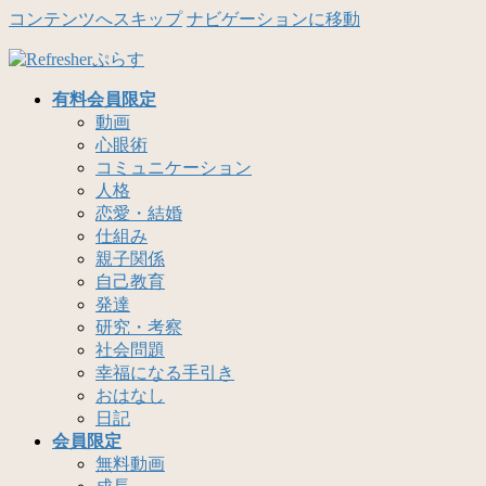
コンテンツへスキップ
ナビゲーションに移動
有料会員限定
動画
心眼術
コミュニケーション
人格
恋愛・結婚
仕組み
親子関係
自己教育
発達
研究・考察
社会問題
幸福になる手引き
おはなし
日記
会員限定
無料動画