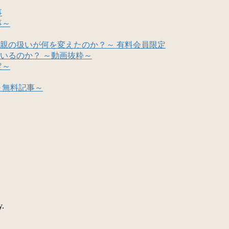
事
事～
親の扱いが何を変えたのか？～ 有料会員限定
いるのか？ ～動画抜粋～
定～
～無料記事～
y.