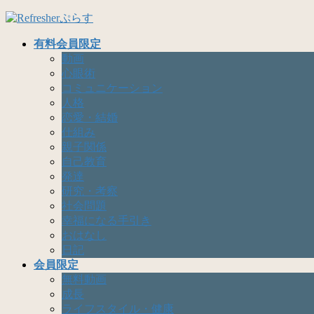
コ
ナ
ン
ビ
有料会員限定
テ
ゲ
動画
ン
ー
心眼術
ツ
シ
コミュニケーション
へ
ョ
人格
ス
ン
恋愛・結婚
キ
に
仕組み
ッ
移
親子関係
プ
動
自己教育
発達
研究・考察
社会問題
幸福になる手引き
おはなし
日記
会員限定
無料動画
成長
ライフスタイル・健康