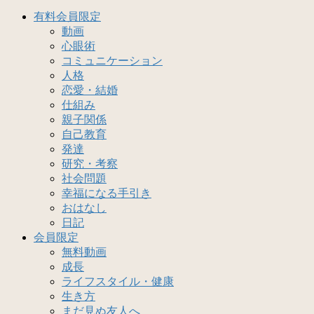
有料会員限定
動画
心眼術
コミュニケーション
人格
恋愛・結婚
仕組み
親子関係
自己教育
発達
研究・考察
社会問題
幸福になる手引き
おはなし
日記
会員限定
無料動画
成長
ライフスタイル・健康
生き方
まだ見ぬ友人へ