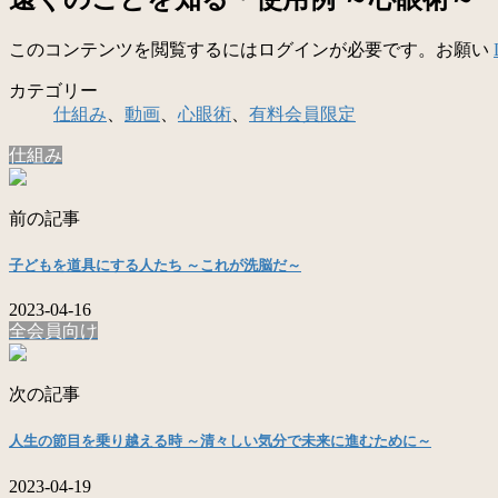
このコンテンツを閲覧するにはログインが必要です。お願い
カテゴリー
仕組み
、
動画
、
心眼術
、
有料会員限定
仕組み
前の記事
子どもを道具にする人たち ～これが洗脳だ～
2023-04-16
全会員向け
次の記事
人生の節目を乗り越える時 ～清々しい気分で未来に進むために～
2023-04-19