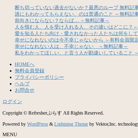
断ち切っていない過去がないか？最悪のループ 無料記
誰にもわかってもらえない、のは普通のこと ～無料記
前向きにならない？ならば… ～無料記事～
人を恨む人、人を受け入れる人、その違いはどこに？～
愛を知る人たち向け・愛されなかった人たちは何をして
幸せになれないのは今不幸じゃないから ～有料会員限
幸せになれない人は、不幸じゃない ～無料記事～
私をわかってほしい、と言う人が勘違いしていること 
HOMEへ
無料会員登録
プライバシーポリシー
ヘルプ
お問合せ
ログイン
Copyright © Refresherぷらす All Rights Reserved.
Powered by
WordPress
&
Lightning Theme
by Vektor,Inc. technolog
MENU