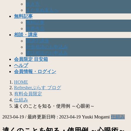
生き方
まだ見ぬ友人へ
無料記事
無料記事
推薦作品
相談・講座
開講中講座
対面相談のお申込み
電話相談のお申込み
会員限定 目安箱
ヘルプ
会員情報・ログイン
HOME
Refresherぷらす ブログ
有料会員限定
仕組み
遠くのことを知る・使用例 ～心眼術～
2023-04-19
/ 最終更新日時 :
2023-04-19
Yuuki Mogami
仕組み
遠くのことを知る・使用例 ～心眼術～