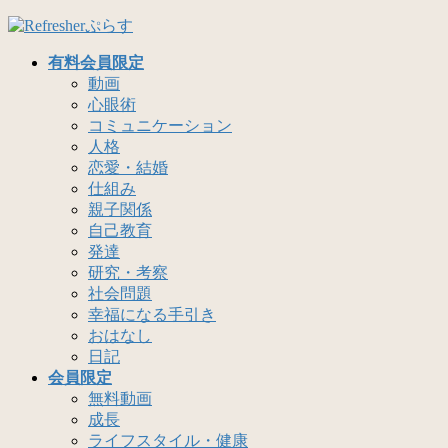
コ
ナ
ン
ビ
有料会員限定
テ
ゲ
動画
ン
ー
心眼術
ツ
シ
コミュニケーション
へ
ョ
人格
ス
ン
恋愛・結婚
キ
に
仕組み
ッ
移
親子関係
プ
動
自己教育
発達
研究・考察
社会問題
幸福になる手引き
おはなし
日記
会員限定
無料動画
成長
ライフスタイル・健康