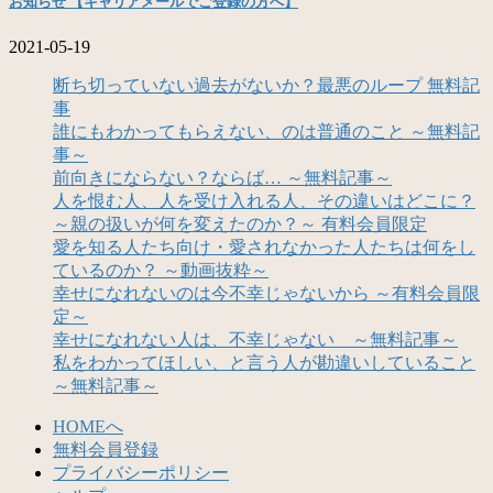
お知らせ 【キャリアメールでご登録の方へ】
2021-05-19
断ち切っていない過去がないか？最悪のループ 無料記
事
誰にもわかってもらえない、のは普通のこと ～無料記
事～
前向きにならない？ならば… ～無料記事～
人を恨む人、人を受け入れる人、その違いはどこに？
～親の扱いが何を変えたのか？～ 有料会員限定
愛を知る人たち向け・愛されなかった人たちは何をし
ているのか？ ～動画抜粋～
幸せになれないのは今不幸じゃないから ～有料会員限
定～
幸せになれない人は、不幸じゃない ～無料記事～
私をわかってほしい、と言う人が勘違いしていること
～無料記事～
HOMEへ
無料会員登録
プライバシーポリシー