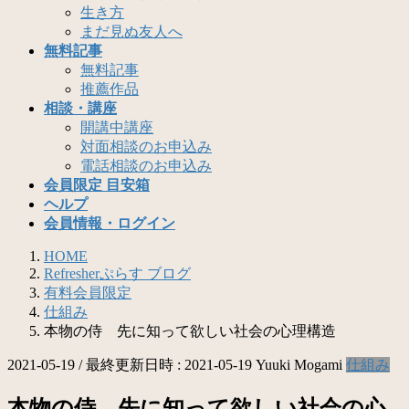
生き方
まだ見ぬ友人へ
無料記事
無料記事
推薦作品
相談・講座
開講中講座
対面相談のお申込み
電話相談のお申込み
会員限定 目安箱
ヘルプ
会員情報・ログイン
HOME
Refresherぷらす ブログ
有料会員限定
仕組み
本物の侍 先に知って欲しい社会の心理構造
2021-05-19
/ 最終更新日時 :
2021-05-19
Yuuki Mogami
仕組み
本物の侍 先に知って欲しい社会の心