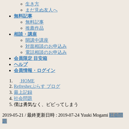
生き方
まだ見ぬ友人へ
無料記事
無料記事
推薦作品
相談・講座
開講中講座
対面相談のお申込み
電話相談のお申込み
会員限定 目安箱
ヘルプ
会員情報・ログイン
HOME
Refresherぷらす ブログ
最上記録
社会問題
僕は勇気なく、ビビってしまう
2019-05-21
/ 最終更新日時 :
2019-07-24
Yuuki Mogami
社会問
題