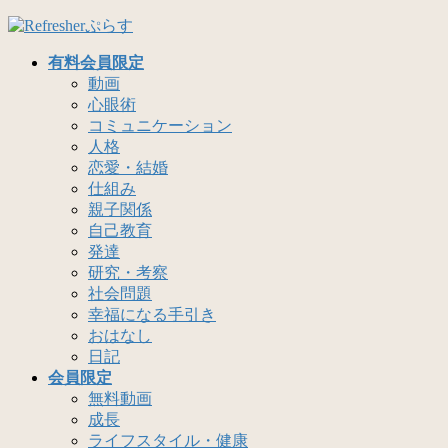
コ
ナ
ン
ビ
有料会員限定
テ
ゲ
動画
ン
ー
心眼術
ツ
シ
コミュニケーション
へ
ョ
人格
ス
ン
恋愛・結婚
キ
に
仕組み
ッ
移
親子関係
プ
動
自己教育
発達
研究・考察
社会問題
幸福になる手引き
おはなし
日記
会員限定
無料動画
成長
ライフスタイル・健康