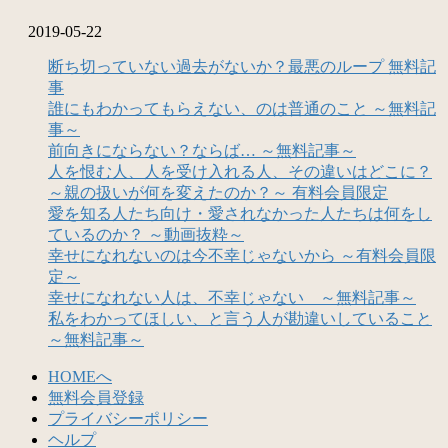
2019-05-22
断ち切っていない過去がないか？最悪のループ 無料記
事
誰にもわかってもらえない、のは普通のこと ～無料記
事～
前向きにならない？ならば… ～無料記事～
人を恨む人、人を受け入れる人、その違いはどこに？
～親の扱いが何を変えたのか？～ 有料会員限定
愛を知る人たち向け・愛されなかった人たちは何をし
ているのか？ ～動画抜粋～
幸せになれないのは今不幸じゃないから ～有料会員限
定～
幸せになれない人は、不幸じゃない ～無料記事～
私をわかってほしい、と言う人が勘違いしていること
～無料記事～
HOMEへ
無料会員登録
プライバシーポリシー
ヘルプ