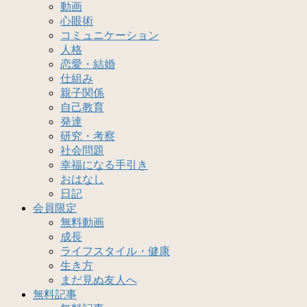
動画
心眼術
コミュニケーション
人格
恋愛・結婚
仕組み
親子関係
自己教育
発達
研究・考察
社会問題
幸福になる手引き
おはなし
日記
会員限定
無料動画
成長
ライフスタイル・健康
生き方
まだ見ぬ友人へ
無料記事