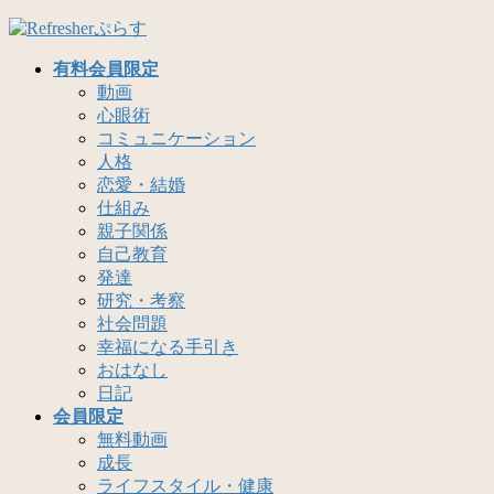
コ
ナ
ン
ビ
有料会員限定
テ
ゲ
動画
ン
ー
心眼術
ツ
シ
コミュニケーション
へ
ョ
人格
ス
ン
恋愛・結婚
キ
に
仕組み
ッ
移
親子関係
プ
動
自己教育
発達
研究・考察
社会問題
幸福になる手引き
おはなし
日記
会員限定
無料動画
成長
ライフスタイル・健康