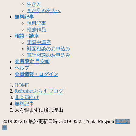
生き方
まだ見ぬ友人へ
無料記事
無料記事
推薦作品
相談・講座
開講中講座
対面相談のお申込み
電話相談のお申込み
会員限定 目安箱
ヘルプ
会員情報・ログイン
HOME
Refresherぷらす ブログ
非会員向け
無料記事
人を恨まずに済む理由
2019-05-23
/ 最終更新日時 :
2019-05-23
Yuuki Mogami
無料記
事