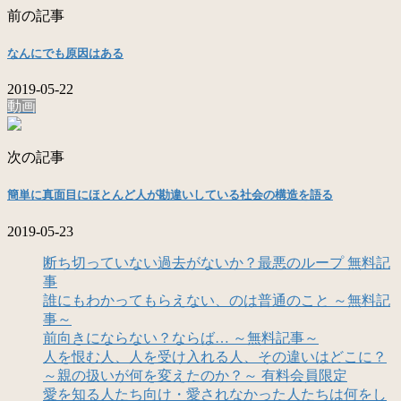
前の記事
なんにでも原因はある
2019-05-22
動画
次の記事
簡単に真面目にほとんど人が勘違いしている社会の構造を語る
2019-05-23
断ち切っていない過去がないか？最悪のループ 無料記
事
誰にもわかってもらえない、のは普通のこと ～無料記
事～
前向きにならない？ならば… ～無料記事～
人を恨む人、人を受け入れる人、その違いはどこに？
～親の扱いが何を変えたのか？～ 有料会員限定
愛を知る人たち向け・愛されなかった人たちは何をし