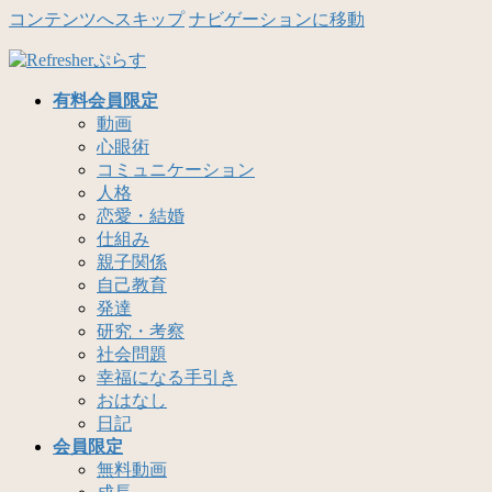
コンテンツへスキップ
ナビゲーションに移動
有料会員限定
動画
心眼術
コミュニケーション
人格
恋愛・結婚
仕組み
親子関係
自己教育
発達
研究・考察
社会問題
幸福になる手引き
おはなし
日記
会員限定
無料動画