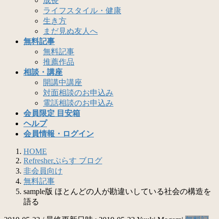
成長
ライフスタイル・健康
生き方
まだ見ぬ友人へ
無料記事
無料記事
推薦作品
相談・講座
開講中講座
対面相談のお申込み
電話相談のお申込み
会員限定 目安箱
ヘルプ
会員情報・ログイン
HOME
Refresherぷらす ブログ
非会員向け
無料記事
sample版 ほとんどの人が勘違いしている社会の構造を
語る