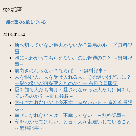
次の記事
一縷の望みを託している
2019-05-24
断ち切っていない過去がないか？最悪のループ 無料記
事
誰にもわかってもらえない、のは普通のこと ～無料記
事～
前向きにならない？ならば… ～無料記事～
人を恨む人、人を受け入れる人、その違いはどこに？
～親の扱いが何を変えたのか？～ 有料会員限定
愛を知る人たち向け・愛されなかった人たちは何をし
ているのか？ ～動画抜粋～
幸せになれないのは今不幸じゃないから ～有料会員限
定～
幸せになれない人は、不幸じゃない ～無料記事～
私をわかってほしい、と言う人が勘違いしていること
～無料記事～