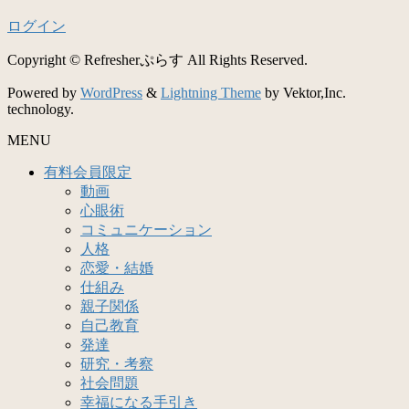
ログイン
Copyright © Refresherぷらす All Rights Reserved.
Powered by
WordPress
&
Lightning Theme
by Vektor,Inc.
technology.
MENU
有料会員限定
動画
心眼術
コミュニケーション
人格
恋愛・結婚
仕組み
親子関係
自己教育
発達
研究・考察
社会問題
幸福になる手引き