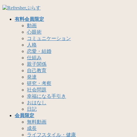
コ
ナ
ン
ビ
有料会員限定
テ
ゲ
動画
ン
ー
心眼術
ツ
シ
コミュニケーション
へ
ョ
人格
ス
ン
恋愛・結婚
キ
に
仕組み
ッ
移
親子関係
プ
動
自己教育
発達
研究・考察
社会問題
幸福になる手引き
おはなし
日記
会員限定
無料動画
成長
ライフスタイル・健康