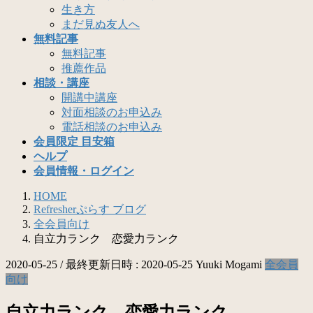
生き方
まだ見ぬ友人へ
無料記事
無料記事
推薦作品
相談・講座
開講中講座
対面相談のお申込み
電話相談のお申込み
会員限定 目安箱
ヘルプ
会員情報・ログイン
HOME
Refresherぷらす ブログ
全会員向け
自立力ランク 恋愛力ランク
2020-05-25
/ 最終更新日時 :
2020-05-25
Yuuki Mogami
全会員
向け
自立力ランク 恋愛力ランク