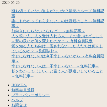
2020-05-26
断ち切っていない過去がないか？最悪のループ 無料記
事
誰にもわかってもらえない、のは普通のこと ～無料記
事～
前向きにならない？ならば… ～無料記事～
人を恨む人、人を受け入れる人、その違いはどこに？
～親の扱いが何を変えたのか？～ 有料会員限定
愛を知る人たち向け・愛されなかった人たちは何をし
ているのか？ ～動画抜粋～
幸せになれないのは今不幸じゃないから ～有料会員限
定～
幸せになれない人は、不幸じゃない ～無料記事～
私をわかってほしい、と言う人が勘違いしていること
～無料記事～
HOMEへ
無料会員登録
プライバシーポリシー
ヘルプ
お問合せ