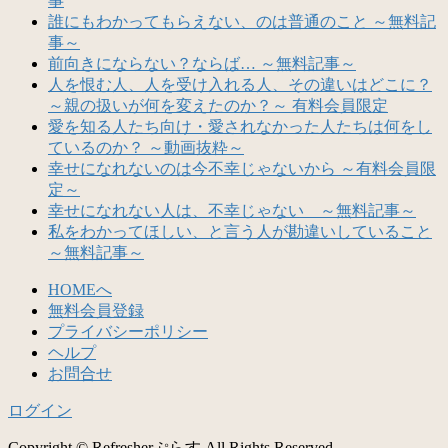
事
誰にもわかってもらえない、のは普通のこと ～無料記
事～
前向きにならない？ならば… ～無料記事～
人を恨む人、人を受け入れる人、その違いはどこに？
～親の扱いが何を変えたのか？～ 有料会員限定
愛を知る人たち向け・愛されなかった人たちは何をし
ているのか？ ～動画抜粋～
幸せになれないのは今不幸じゃないから ～有料会員限
定～
幸せになれない人は、不幸じゃない ～無料記事～
私をわかってほしい、と言う人が勘違いしていること
～無料記事～
HOMEへ
無料会員登録
プライバシーポリシー
ヘルプ
お問合せ
ログイン
Copyright © Refresherぷらす All Rights Reserved.