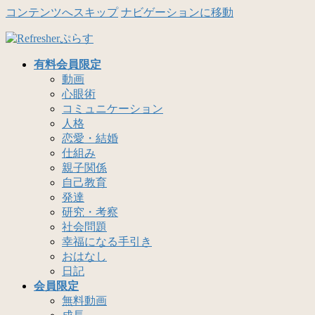
コンテンツへスキップ
ナビゲーションに移動
有料会員限定
動画
心眼術
コミュニケーション
人格
恋愛・結婚
仕組み
親子関係
自己教育
発達
研究・考察
社会問題
幸福になる手引き
おはなし
日記
会員限定
無料動画