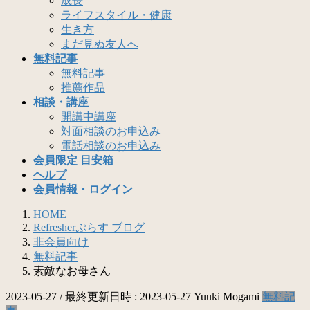
成長
ライフスタイル・健康
生き方
まだ見ぬ友人へ
無料記事
無料記事
推薦作品
相談・講座
開講中講座
対面相談のお申込み
電話相談のお申込み
会員限定 目安箱
ヘルプ
会員情報・ログイン
HOME
Refresherぷらす ブログ
非会員向け
無料記事
素敵なお母さん
2023-05-27
/ 最終更新日時 :
2023-05-27
Yuuki Mogami
無料記