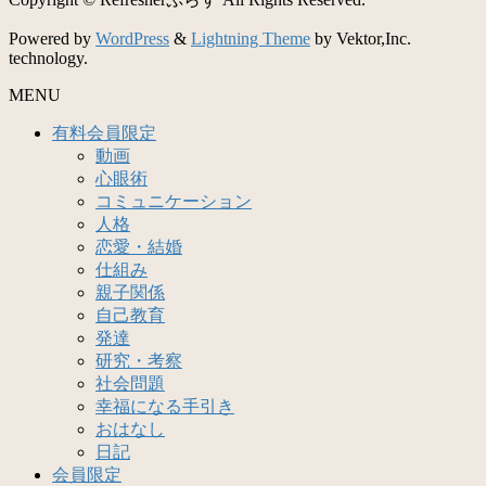
Powered by
WordPress
&
Lightning Theme
by Vektor,Inc.
technology.
MENU
有料会員限定
動画
心眼術
コミュニケーション
人格
恋愛・結婚
仕組み
親子関係
自己教育
発達
研究・考察
社会問題
幸福になる手引き
おはなし
日記
会員限定