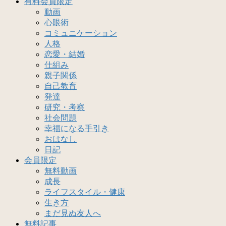
有料会員限定
動画
心眼術
コミュニケーション
人格
恋愛・結婚
仕組み
親子関係
自己教育
発達
研究・考察
社会問題
幸福になる手引き
おはなし
日記
会員限定
無料動画
成長
ライフスタイル・健康
生き方
まだ見ぬ友人へ
無料記事