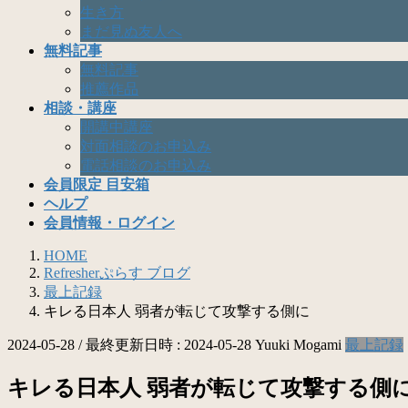
生き方
まだ見ぬ友人へ
無料記事
無料記事
推薦作品
相談・講座
開講中講座
対面相談のお申込み
電話相談のお申込み
会員限定 目安箱
ヘルプ
会員情報・ログイン
HOME
Refresherぷらす ブログ
最上記録
キレる日本人 弱者が転じて攻撃する側に
2024-05-28
/ 最終更新日時 :
2024-05-28
Yuuki Mogami
最上記録
キレる日本人 弱者が転じて攻撃する側