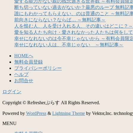
愛する能力がない親の残念過ぎる世界観 ～有料会員限
断ち切っていない過去がないか？最悪のループ 無料記
誰にもわかってもらえない、のは普通のこと ～無料記
前向きにならない？ならば… ～無料記事～
人を恨む人、人を受け入れる人、その違いはどこに？～
愛を知る人たち向け・愛されなかった人たちは何をして
幸せになれないのは今不幸じゃないから ～有料会員限
幸せになれない人は、不幸じゃない ～無料記事～
HOMEへ
無料会員登録
プライバシーポリシー
ヘルプ
お問合せ
ログイン
Copyright © Refresherぷらす All Rights Reserved.
Powered by
WordPress
&
Lightning Theme
by Vektor,Inc. technolog
MENU