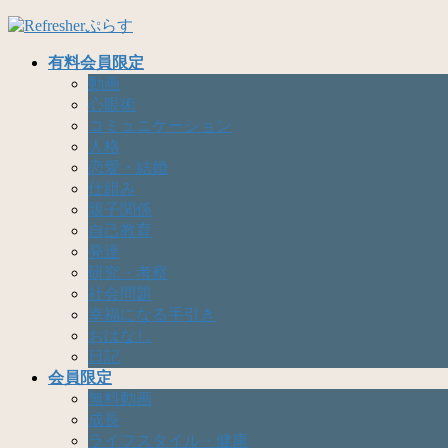
コ
ナ
ン
ビ
有料会員限定
テ
ゲ
動画
ン
ー
心眼術
ツ
シ
コミュニケーション
へ
ョ
人格
ス
ン
恋愛・結婚
キ
に
仕組み
ッ
移
親子関係
プ
動
自己教育
発達
研究・考察
社会問題
幸福になる手引き
おはなし
日記
会員限定
無料動画
成長
ライフスタイル・健康