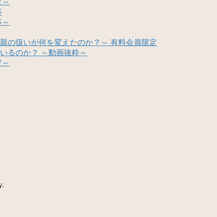
定～
事
事～
親の扱いが何を変えたのか？～ 有料会員限定
いるのか？ ～動画抜粋～
定～
y.