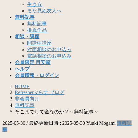
生き方
まだ見ぬ友人へ
無料記事
無料記事
推薦作品
相談・講座
開講中講座
対面相談のお申込み
電話相談のお申込み
会員限定 目安箱
ヘルプ
会員情報・ログイン
HOME
Refresherぷらす ブログ
非会員向け
無料記事
そこまでして金なのか？～無料記事～
2025-05-30
/ 最終更新日時 :
2025-05-30
Yuuki Mogami
無料記
事