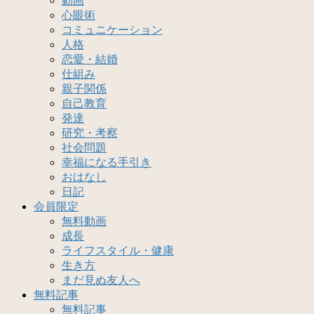
動画
心眼術
コミュニケーション
人格
恋愛・結婚
仕組み
親子関係
自己教育
発達
研究・考察
社会問題
幸福になる手引き
おはなし
日記
会員限定
無料動画
成長
ライフスタイル・健康
生き方
まだ見ぬ友人へ
無料記事
無料記事