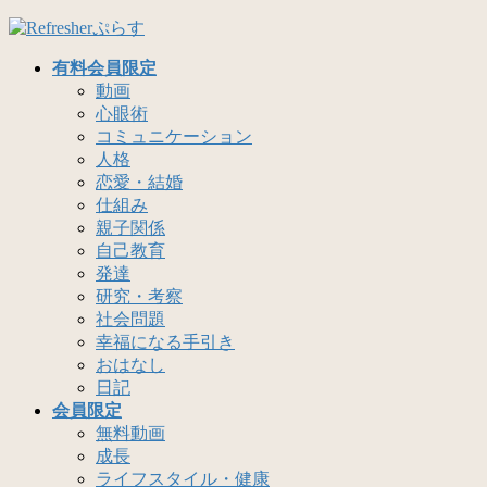
コ
ナ
ン
ビ
有料会員限定
テ
ゲ
動画
ン
ー
心眼術
ツ
シ
コミュニケーション
へ
ョ
人格
ス
ン
恋愛・結婚
キ
に
仕組み
ッ
移
親子関係
プ
動
自己教育
発達
研究・考察
社会問題
幸福になる手引き
おはなし
日記
会員限定
無料動画
成長
ライフスタイル・健康