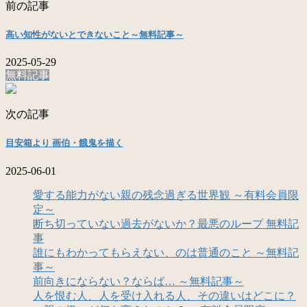
前の記事
高い知性がないとできないこと～無料記事～
2025-05-29
無料記事
次の記事
目安箱より 画伯・餓鬼を描く
2025-06-01
愛する能力がない親の残念過ぎる世界観 ～有料会員限
定～
断ち切っていない過去がないか？最悪のループ 無料記
事
誰にもわかってもらえない、のは普通のこと ～無料記
事～
前向きにならない？ならば… ～無料記事～
人を恨む人、人を受け入れる人、その違いはどこに？