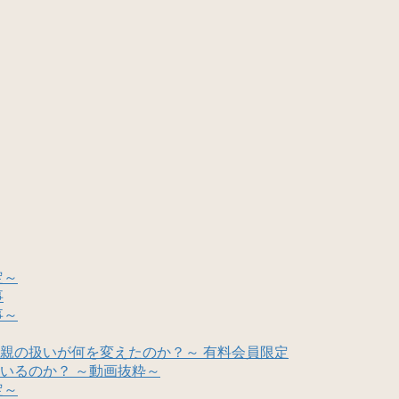
定～
事
事～
親の扱いが何を変えたのか？～ 有料会員限定
いるのか？ ～動画抜粋～
定～