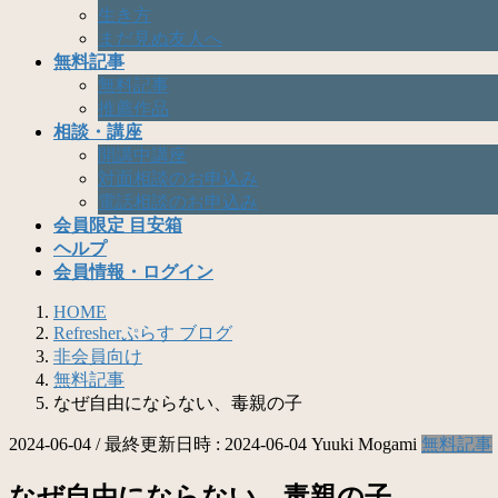
生き方
まだ見ぬ友人へ
無料記事
無料記事
推薦作品
相談・講座
開講中講座
対面相談のお申込み
電話相談のお申込み
会員限定 目安箱
ヘルプ
会員情報・ログイン
HOME
Refresherぷらす ブログ
非会員向け
無料記事
なぜ自由にならない、毒親の子
2024-06-04
/ 最終更新日時 :
2024-06-04
Yuuki Mogami
無料記事
なぜ自由にならない、毒親の子