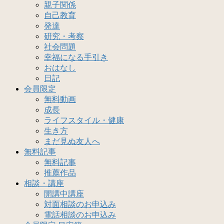
親子関係
自己教育
発達
研究・考察
社会問題
幸福になる手引き
おはなし
日記
会員限定
無料動画
成長
ライフスタイル・健康
生き方
まだ見ぬ友人へ
無料記事
無料記事
推薦作品
相談・講座
開講中講座
対面相談のお申込み
電話相談のお申込み