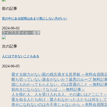
前の記事
世の中にある説明はあまり気にしない方がいい
2024-06-02
ライフスタイル・健康
次の記事
人にはできないこともある
2024-06-05
愛する能力がない親の残念過ぎる世界観 ～有料会員限
断ち切っていない過去がないか？最悪のループ 無料記
誰にもわかってもらえない、のは普通のこと ～無料記
前向きにならない？ならば… ～無料記事～
人を恨む人、人を受け入れる人、その違いはどこに？～
愛を知る人たち向け・愛されなかった人たちは何をして
幸せになれないのは今不幸じゃないから ～有料会員限