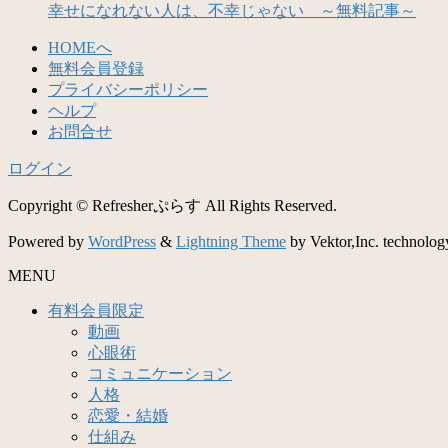
幸せになれない人は、不幸じゃない ～無料記事～
HOMEへ
無料会員登録
プライバシーポリシー
ヘルプ
お問合せ
ログイン
Copyright © Refresherぷらす All Rights Reserved.
Powered by
WordPress
&
Lightning Theme
by Vektor,Inc. technolog
MENU
有料会員限定
動画
心眼術
コミュニケーション
人格
恋愛・結婚
仕組み