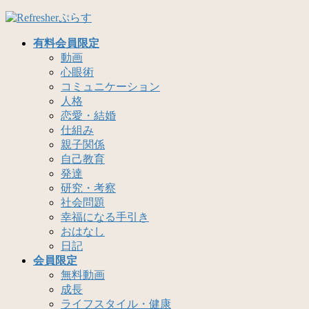
コ
ナ
ン
ビ
有料会員限定
テ
ゲ
動画
ン
ー
心眼術
ツ
シ
コミュニケーション
へ
ョ
人格
ス
ン
恋愛・結婚
キ
に
仕組み
ッ
移
親子関係
プ
動
自己教育
発達
研究・考察
社会問題
幸福になる手引き
おはなし
日記
会員限定
無料動画
成長
ライフスタイル・健康