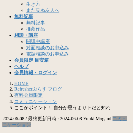
生き方
まだ見ぬ友人へ
無料記事
無料記事
推薦作品
相談・講座
開講中講座
対面相談のお申込み
電話相談のお申込み
会員限定 目安箱
ヘルプ
会員情報・ログイン
HOME
Refresherぷらす ブログ
有料会員限定
コミュニケーション
ここがポイント！ 自分が思うより下だと知れ
2024-06-08
/ 最終更新日時 :
2024-06-08
Yuuki Mogami
コミュ
ニケーション