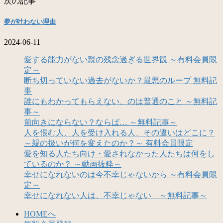
次の記事
夢が叶わない理由
2024-06-11
愛する能力がない親の残念過ぎる世界観 ～有料会員限
定～
断ち切っていない過去がないか？最悪のループ 無料記
事
誰にもわかってもらえない、のは普通のこと ～無料記
事～
前向きにならない？ならば… ～無料記事～
人を恨む人、人を受け入れる人、その違いはどこに？
～親の扱いが何を変えたのか？～ 有料会員限定
愛を知る人たち向け・愛されなかった人たちは何をし
ているのか？ ～動画抜粋～
幸せになれないのは今不幸じゃないから ～有料会員限
定～
幸せになれない人は、不幸じゃない ～無料記事～
HOMEへ