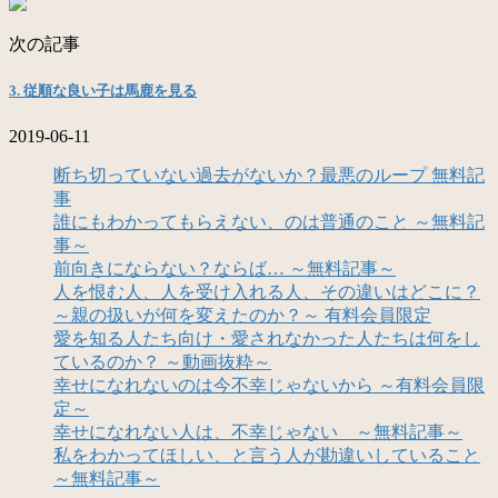
次の記事
3. 従順な良い子は馬鹿を見る
2019-06-11
断ち切っていない過去がないか？最悪のループ 無料記
事
誰にもわかってもらえない、のは普通のこと ～無料記
事～
前向きにならない？ならば… ～無料記事～
人を恨む人、人を受け入れる人、その違いはどこに？
～親の扱いが何を変えたのか？～ 有料会員限定
愛を知る人たち向け・愛されなかった人たちは何をし
ているのか？ ～動画抜粋～
幸せになれないのは今不幸じゃないから ～有料会員限
定～
幸せになれない人は、不幸じゃない ～無料記事～
私をわかってほしい、と言う人が勘違いしていること
～無料記事～