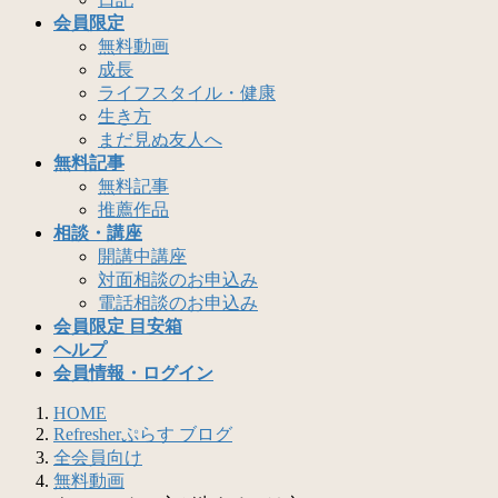
会員限定
無料動画
成長
ライフスタイル・健康
生き方
まだ見ぬ友人へ
無料記事
無料記事
推薦作品
相談・講座
開講中講座
対面相談のお申込み
電話相談のお申込み
会員限定 目安箱
ヘルプ
会員情報・ログイン
HOME
Refresherぷらす ブログ
全会員向け
無料動画