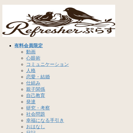
コ
ナ
ン
ビ
テ
ゲ
ン
ー
ツ
シ
へ
ョ
ス
ン
有料会員限定
キ
に
動画
ッ
移
心眼術
プ
動
コミュニケーション
人格
恋愛・結婚
仕組み
親子関係
自己教育
発達
研究・考察
社会問題
幸福になる手引き
おはなし
日記