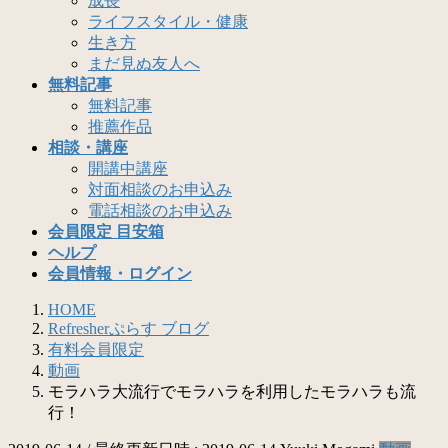
成長
ライフスタイル・健康
生き方
まだ見ぬ友人へ
無料記事
無料記事
推薦作品
相談・講座
開講中講座
対面相談のお申込み
電話相談のお申込み
会員限定 目安箱
ヘルプ
会員情報・ログイン
HOME
Refresherぷらす ブログ
有料会員限定
動画
モラハラ大流行でモラハラを利用したモラハラも流
行！