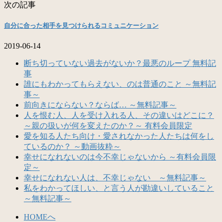
次の記事
自分に合った相手を見つけられるコミュニケーション
2019-06-14
断ち切っていない過去がないか？最悪のループ 無料記
事
誰にもわかってもらえない、のは普通のこと ～無料記
事～
前向きにならない？ならば… ～無料記事～
人を恨む人、人を受け入れる人、その違いはどこに？
～親の扱いが何を変えたのか？～ 有料会員限定
愛を知る人たち向け・愛されなかった人たちは何をし
ているのか？ ～動画抜粋～
幸せになれないのは今不幸じゃないから ～有料会員限
定～
幸せになれない人は、不幸じゃない ～無料記事～
私をわかってほしい、と言う人が勘違いしていること
～無料記事～
HOMEへ