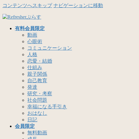
コンテンツへスキップ
ナビゲーションに移動
有料会員限定
動画
心眼術
コミュニケーション
人格
恋愛・結婚
仕組み
親子関係
自己教育
発達
研究・考察
社会問題
幸福になる手引き
おはなし
日記
会員限定
無料動画