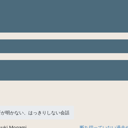
埒が明かない、はっきりしない会話
uuki Mogami
断ち切っていない過去