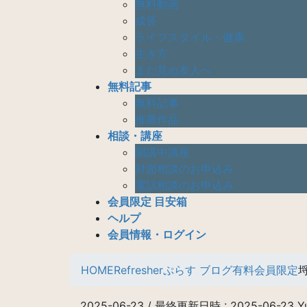
無料動画
成長
ライフスタイル・健康
生き方
まだ見ぬ友人へ
無料記事
無料記事
推薦作品
相談・講座
開講中講座
対面相談のお申込み
電話相談のお申込み
会員限定 目安箱
ヘルプ
会員情報・ログイン
HOME
Refresherぷらす ブログ
有料会員限定
2025-06-23
/ 最終更新日時 :
2025-06-23
Y