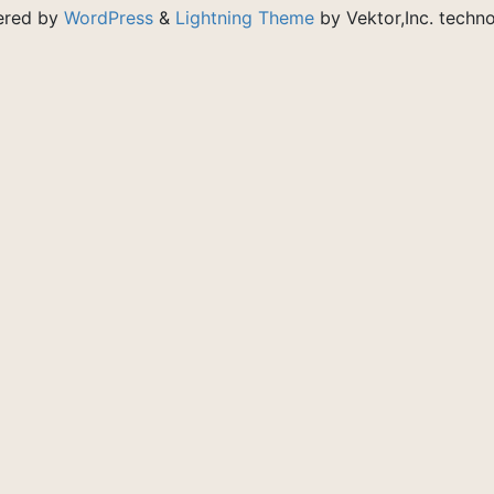
ered by
WordPress
&
Lightning Theme
by Vektor,Inc. techno