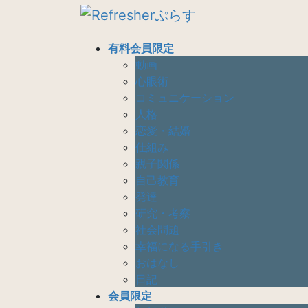
コ
ナ
ン
ビ
テ
ゲ
有料会員限定
ン
ー
動画
ツ
シ
心眼術
へ
ョ
コミュニケーション
ス
ン
人格
キ
に
恋愛・結婚
ッ
移
仕組み
プ
動
親子関係
自己教育
発達
研究・考察
社会問題
幸福になる手引き
おはなし
日記
会員限定