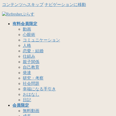
コンテンツへスキップ
ナビゲーションに移動
有料会員限定
動画
心眼術
コミュニケーション
人格
恋愛・結婚
仕組み
親子関係
自己教育
発達
研究・考察
社会問題
幸福になる手引き
おはなし
日記
会員限定
無料動画