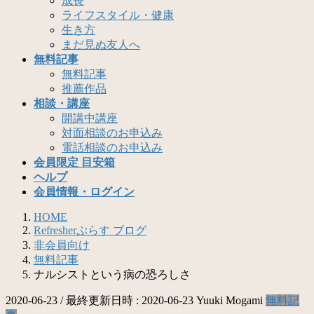
成長
ライフスタイル・健康
生き方
まだ見ぬ友人へ
無料記事
無料記事
推薦作品
相談・講座
開講中講座
対面相談のお申込み
電話相談のお申込み
会員限定 目安箱
ヘルプ
会員情報・ログイン
HOME
Refresherぷらす ブログ
非会員向け
無料記事
ナルシストという病の恐ろしさ
2020-06-23
/ 最終更新日時 :
2020-06-23
Yuuki Mogami
無料記