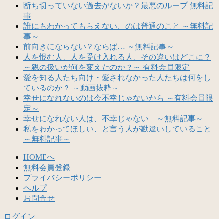
断ち切っていない過去がないか？最悪のループ 無料記
事
誰にもわかってもらえない、のは普通のこと ～無料記
事～
前向きにならない？ならば… ～無料記事～
人を恨む人、人を受け入れる人、その違いはどこに？
～親の扱いが何を変えたのか？～ 有料会員限定
愛を知る人たち向け・愛されなかった人たちは何をし
ているのか？ ～動画抜粋～
幸せになれないのは今不幸じゃないから ～有料会員限
定～
幸せになれない人は、不幸じゃない ～無料記事～
私をわかってほしい、と言う人が勘違いしていること
～無料記事～
HOMEへ
無料会員登録
プライバシーポリシー
ヘルプ
お問合せ
ログイン