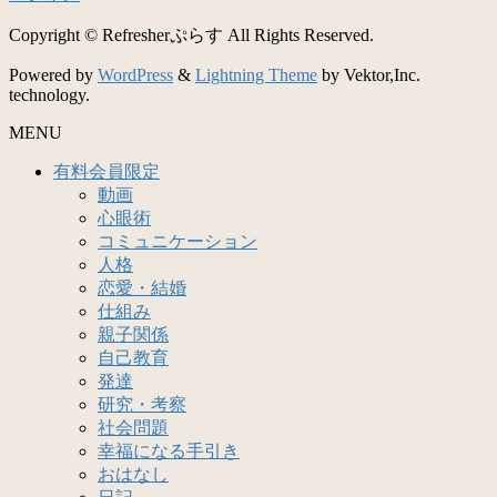
Copyright © Refresherぷらす All Rights Reserved.
Powered by
WordPress
&
Lightning Theme
by Vektor,Inc.
technology.
MENU
有料会員限定
動画
心眼術
コミュニケーション
人格
恋愛・結婚
仕組み
親子関係
自己教育
発達
研究・考察
社会問題
幸福になる手引き
おはなし