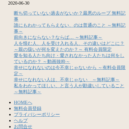
2020-06-30
断ち切っていない過去がないか？最悪のループ 無料記
事
誰にもわかってもらえない、のは普通のこと ～無料記
事～
前向きにならない？ならば… ～無料記事～
人を恨む人、人を受け入れる人、その違いはどこに？
～親の扱いが何を変えたのか？～ 有料会員限定
愛を知る人たち向け・愛されなかった人たちは何をし
ているのか？ ～動画抜粋～
幸せになれないのは今不幸じゃないから ～有料会員限
定～
幸せになれない人は、不幸じゃない ～無料記事～
私をわかってほしい、と言う人が勘違いしていること
～無料記事～
HOMEへ
無料会員登録
プライバシーポリシー
ヘルプ
お問合せ