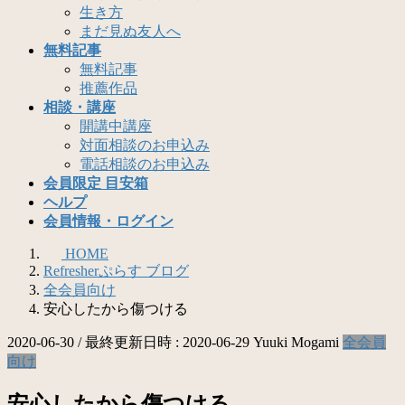
生き方
まだ見ぬ友人へ
無料記事
無料記事
推薦作品
相談・講座
開講中講座
対面相談のお申込み
電話相談のお申込み
会員限定 目安箱
ヘルプ
会員情報・ログイン
HOME
Refresherぷらす ブログ
全会員向け
安心したから傷つける
2020-06-30
/ 最終更新日時 :
2020-06-29
Yuuki Mogami
全会員
向け
安心したから傷つける