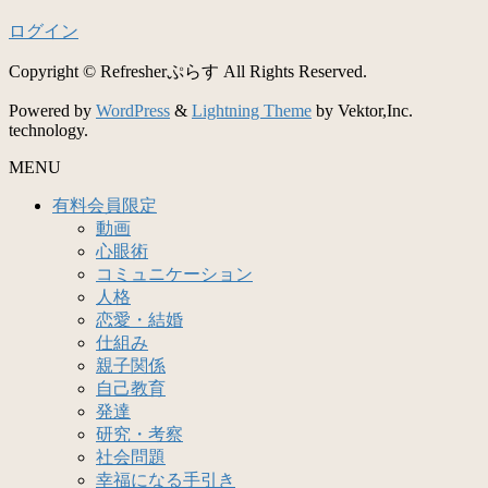
ログイン
Copyright © Refresherぷらす All Rights Reserved.
Powered by
WordPress
&
Lightning Theme
by Vektor,Inc.
technology.
MENU
有料会員限定
動画
心眼術
コミュニケーション
人格
恋愛・結婚
仕組み
親子関係
自己教育
発達
研究・考察
社会問題
幸福になる手引き