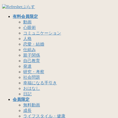
コ
ナ
ン
ビ
有料会員限定
テ
ゲ
動画
ン
ー
心眼術
ツ
シ
コミュニケーション
へ
ョ
人格
ス
ン
恋愛・結婚
キ
に
仕組み
ッ
移
親子関係
プ
動
自己教育
発達
研究・考察
社会問題
幸福になる手引き
おはなし
日記
会員限定
無料動画
成長
ライフスタイル・健康