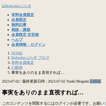
コ
ナ
ン
ビ
有料会員限定
テ
ゲ
会員限定
ン
ー
無料記事
ツ
シ
相談・講座
へ
ョ
会員限定 目安箱
ス
ン
ヘルプ
キ
に
会員情報・ログイン
ッ
移
プ
動
HOME
Refresherぷらす ブログ
有料会員限定
心眼術
事実をありのまま直視すれば…
2023-07-02
/ 最終更新日時 :
2023-07-02
Yuuki Mogami
心眼術
事実をありのまま直視すれば…
このコンテンツを閲覧するにはログインが必要です。お願い