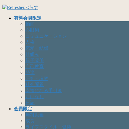
コ
ナ
ン
ビ
有料会員限定
テ
ゲ
動画
ン
ー
心眼術
ツ
シ
コミュニケーション
へ
ョ
人格
ス
ン
恋愛・結婚
キ
に
仕組み
ッ
移
親子関係
プ
動
自己教育
発達
研究・考察
社会問題
幸福になる手引き
おはなし
日記
会員限定
無料動画
成長
ライフスタイル・健康