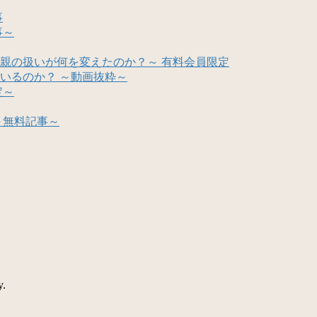
事
事～
親の扱いが何を変えたのか？～ 有料会員限定
いるのか？ ～動画抜粋～
定～
～無料記事～
y.