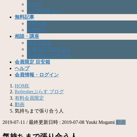
生き方
まだ見ぬ友人へ
無料記事
無料記事
推薦作品
相談・講座
開講中講座
対面相談のお申込み
電話相談のお申込み
会員限定 目安箱
ヘルプ
会員情報・ログイン
HOME
Refresherぷらす ブログ
有料会員限定
動画
気持ちまで張り合う人
2019-07-11
/ 最終更新日時 :
2019-07-08
Yuuki Mogami
動画
気持ちまで張り合う人