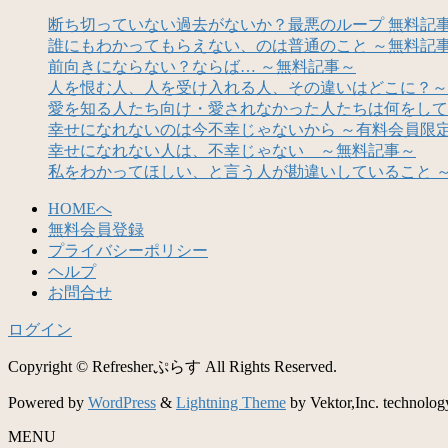
断ち切っていない過去がないか？最悪のループ 無料記
誰にもわかってもらえない、のは普通のこと ～無料記
前向きにならない？ならば… ～無料記事～
人を恨む人、人を受け入れる人、その違いはどこに？～
愛を知る人たち向け・愛されなかった人たちは何をして
幸せになれないのは今不幸じゃないから ～有料会員限
幸せになれない人は、不幸じゃない ～無料記事～
私をわかってほしい、と言う人が勘違いしていること 
HOMEへ
無料会員登録
プライバシーポリシー
ヘルプ
お問合せ
ログイン
Copyright © Refresherぷらす All Rights Reserved.
Powered by
WordPress
&
Lightning Theme
by Vektor,Inc. technolog
MENU