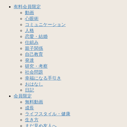
有料会員限定
動画
心眼術
コミュニケーション
人格
恋愛・結婚
仕組み
親子関係
自己教育
発達
研究・考察
社会問題
幸福になる手引き
おはなし
日記
会員限定
無料動画
成長
ライフスタイル・健康
生き方
まだ見ぬ友人へ