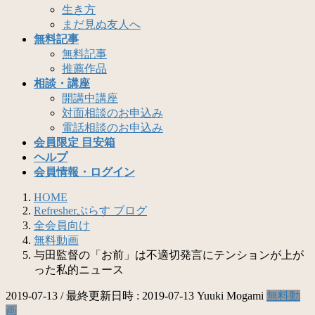
生き方
まだ見ぬ友人へ
無料記事
無料記事
推薦作品
相談・講座
開講中講座
対面相談のお申込み
電話相談のお申込み
会員限定 目安箱
ヘルプ
会員情報・ログイン
HOME
Refresherぷらす ブログ
全会員向け
無料動画
与田監督の「お前」は不適切発言にテンションが上が
った私的ニュース
2019-07-13
/ 最終更新日時 :
2019-07-13
Yuuki Mogami
無料動
画