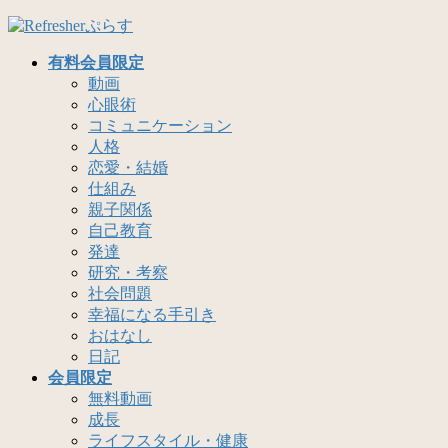
有料会員限定
動画
心眼術
コミュニケーション
人格
恋愛・結婚
仕組み
親子関係
自己教育
発達
研究・考察
社会問題
幸福になる手引き
おはなし
日記
会員限定
無料動画
成長
ライフスタイル・健康