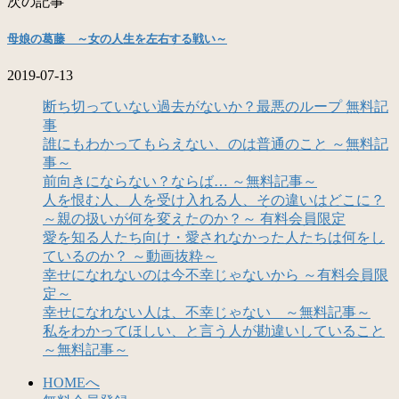
次の記事
母娘の葛藤 ～女の人生を左右する戦い～
2019-07-13
断ち切っていない過去がないか？最悪のループ 無料記
事
誰にもわかってもらえない、のは普通のこと ～無料記
事～
前向きにならない？ならば… ～無料記事～
人を恨む人、人を受け入れる人、その違いはどこに？
～親の扱いが何を変えたのか？～ 有料会員限定
愛を知る人たち向け・愛されなかった人たちは何をし
ているのか？ ～動画抜粋～
幸せになれないのは今不幸じゃないから ～有料会員限
定～
幸せになれない人は、不幸じゃない ～無料記事～
私をわかってほしい、と言う人が勘違いしていること
～無料記事～
HOMEへ